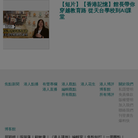
【短片】【香港記憶】館長帶你
穿越教育路 從天台學校到AI課
堂
焦點新聞
港人點播
有聲專欄
港人觀點
港人花生
港人博評
關於我們
港人直播
編輯觀點
博客館
私隱聲明
所有觀點
所有博評
免責條款
版權聲明
加入我們
聯絡我們
刊登廣告
爆料快
博客館
屈穎妍
|
張瑞蓮
|
顧敏康
|
《港人講地》編輯室
|
焦點短打
|
一周圈點
|