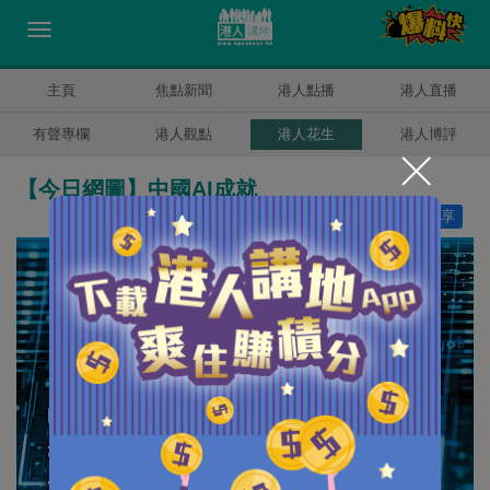
主頁
焦點新聞
港人點播
港人直播
有聲專欄
港人觀點
港人花生
港人博評
【今日網圖】中國AI成就
讚好
24
分享