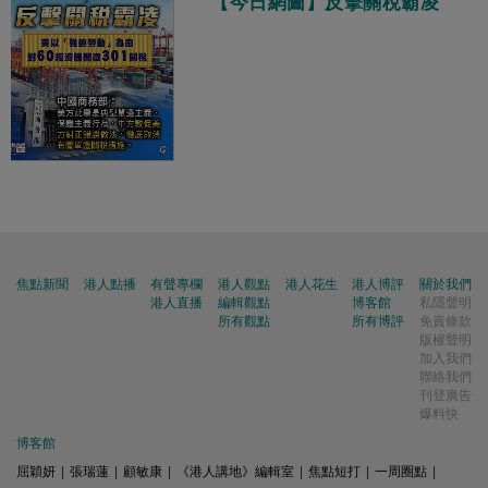
【今日網圖】反擊關稅霸凌
焦點新聞
港人點播
有聲專欄
港人觀點
港人花生
港人博評
關於我們
港人直播
編輯觀點
博客館
私隱聲明
所有觀點
所有博評
免責條款
版權聲明
加入我們
聯絡我們
刊登廣告
爆料快
博客館
屈穎妍
|
張瑞蓮
|
顧敏康
|
《港人講地》編輯室
|
焦點短打
|
一周圈點
|