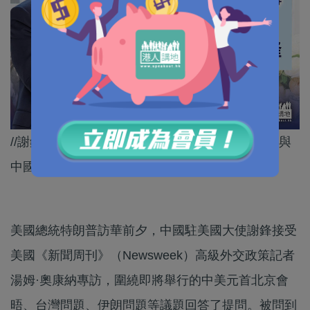
//謝鋒強調，中方歡迎美國工商界把握歷史機遇，與
中國攜手開創互利共贏的美好未來。//
美國總統特朗普訪華前夕，中國駐美國大使謝鋒接受
美國《新聞周刊》（Newsweek）高級外交政策記者
湯姆·奧康納專訪，圍繞即將舉行的中美元首北京會
晤、台灣問題、伊朗問題等議題回答了提問。被問到