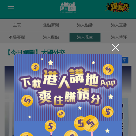
主頁
焦點新聞
港人點播
港人直播
有聲專欄
港人觀點
港人花生
港人博評
【今日網圖】大國外交
讚好
7
分享