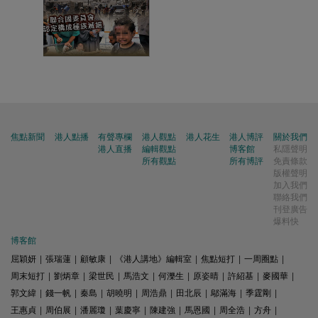
焦點新聞
港人點播
有聲專欄
港人觀點
港人花生
港人博評
關於我們
港人直播
編輯觀點
博客館
私隱聲明
所有觀點
所有博評
免責條款
版權聲明
加入我們
聯絡我們
刊登廣告
爆料快
博客館
屈穎妍
|
張瑞蓮
|
顧敏康
|
《港人講地》編輯室
|
焦點短打
|
一周圈點
|
周末短打
|
劉炳章
|
梁世民
|
馬浩文
|
何濼生
|
原姿晴
|
許紹基
|
麥國華
|
郭文緯
|
錢一帆
|
秦島
|
胡曉明
|
周浩鼎
|
田北辰
|
鄔滿海
|
季霆剛
|
王惠貞
|
周伯展
|
潘麗瓊
|
葉慶寧
|
陳建強
|
馬恩國
|
周全浩
|
方舟
|