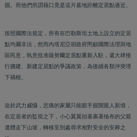
掘。而他們所謂藉口竟是這片墓地距離定居點過近。
按照國際法規定，所有在巴勒斯坦土地上設立的定居
點均屬非法，然而內塔尼亞胡政府罔顧國際法理與地
區民意，執意批准薩努爾定居點重新入駐，還大肆推
行擴建、新建定居點的爭議政策，為後續各類沖突埋
下禍根。
迫於武力威懾，悲痛的家屬只能親手掘開親人新墳，
在定居者的監視之下，小心翼翼抬著裹著殮布的父親
遺體走下山坡，轉移至別處尋求相對安全的安葬之