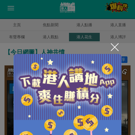
主頁
焦點新聞
港人點播
港人直播
有聲專欄
港人觀點
港人花生
港人博評
【今日網圖】人神共憤
讚好
7
分享