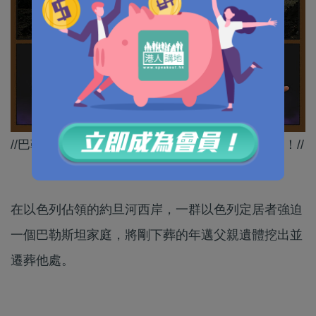
//巴勒斯坦人已經被迫害到生者同死者都冇晒尊嚴！//
在以色列佔領的約旦河西岸，一群以色列定居者強迫
一個巴勒斯坦家庭，將剛下葬的年邁父親遺體挖出並
遷葬他處。