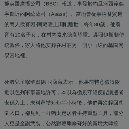
據英國廣播公司（BBC）報道，事發於約旦河西岸傑
寧鄰近的阿薩薩村（Asasa）。當地曾從事牲畜貿易
的商人侯賽因·阿薩薩上周剛離世，終年80歲，他養
育有10名子女，在村內素來德高望重。遵照伊斯蘭傳
統習俗，家人將他安葬在村莊另一側小山坡的墓園簡
易墓地裡。
死者兒子穆罕默德·阿薩薩表示，他事前特意徵得附
近以色列軍事基地許可，本以為循規守矩便能讓逝者
安穩入土，未料葬禮短短半小時後，他們再次趕回墓
園入口，卻見到一群猶太定居者手持重型工具，部分
人更是全副武裝，公然對著剛修葺好的新墳大肆挖