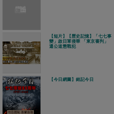
【短片】【歷史記憶】「七七事
變」啟日軍侵華 「東京審判」
還公道懲戰犯
【今日網圖】銘記今日