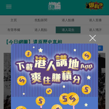
主頁
焦點新聞
港人點播
港人直播
有聲專欄
港人觀點
港人花生
港人博評
【今日網圖】還原歷史真相
讚好
49
分享