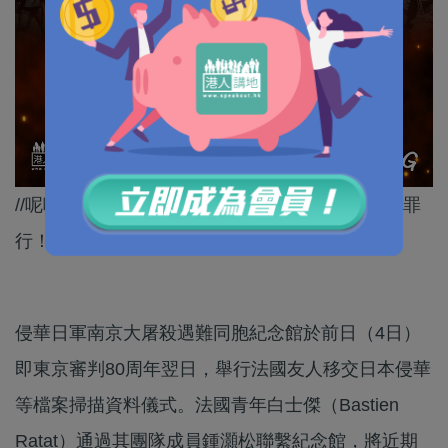
//呢啲資料從多方角度揭露南京大屠殺等日本侵華罪
行！//
侵華日軍南京大屠殺遇難同胞紀念館於前日（4日）
即東京審判80周年翌日，舉行法國友人移交日本侵華
等檔案掃描資料儀式。法國青年白士傑（Bastien
Ratat）通過其團隊成員鍾灝松聯繫紀念館，將近期