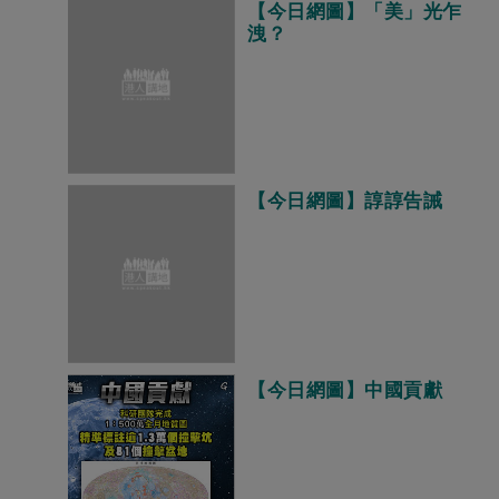
【今日網圖】「美」光乍
洩？
【今日網圖】諄諄告誡
【今日網圖】中國貢獻