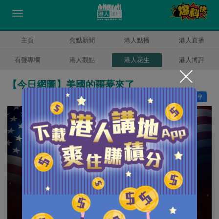
主頁
焦點新聞
港人點播
港人直播
有聲專欄
港人觀點
港人花生
港人博評
【今日網圖】美國的噩夢來了
讚好
27
分享