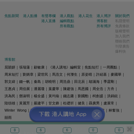
焦點新聞
港人點播
有聲專欄
港人觀點
港人花生
港人博評
關於我們
港人直播
編輯觀點
博客館
私隱聲明
所有觀點
所有博評
免責條款
版權聲明
加入我們
聯絡我們
刊登廣告
爆料快
博客館
屈穎妍
|
張瑞蓮
|
顧敏康
|
《港人講地》編輯室
|
焦點短打
|
一周圈點
|
周末短打
|
劉炳章
|
梁世民
|
馬浩文
|
何濼生
|
原姿晴
|
許紹基
|
麥國華
|
郭文緯
|
錢一帆
|
秦島
|
胡曉明
|
周浩鼎
|
田北辰
|
鄔滿海
|
季霆剛
|
王惠貞
|
周伯展
|
潘麗瓊
|
葉慶寧
|
陳建強
|
馬恩國
|
周全浩
|
方舟
|
洪為民
|
鄧淑明
|
楊全盛
|
黃均瑜
|
錢志庸
|
劉國勳
|
柯創盛
|
洪錦鉉
|
陸頌雄
|
黃麗芳
|
嚴建平
|
甘文鋒
|
杜礎圻
|
健良
|
聶廣男
|
盧展常
|
Winter Wong
|
K2
|
梁文新
|
羅崑
|
姚銘
|
陳志豪
|
精選文章
|
林奮強
|
囍雨
© 港人講地
8
6
6
0
0