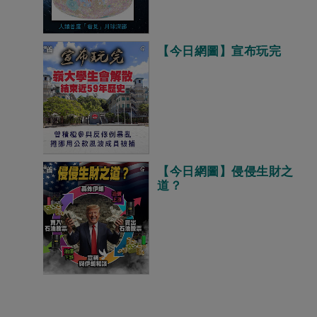
【今日網圖】宣布玩完
【今日網圖】侵侵生財之
道？