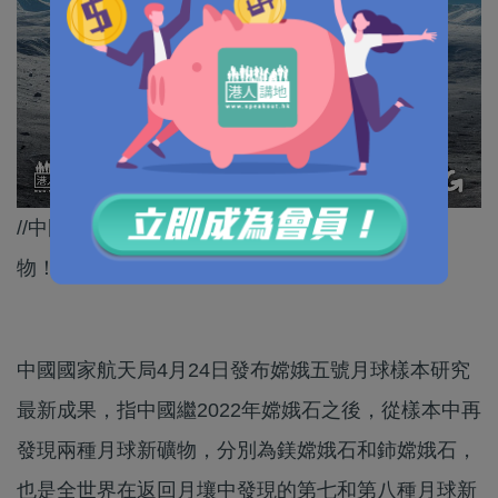
//中國至今已從嫦娥五號月球樣本中發現3種新礦
物！//
中國國家航天局4月24日發布嫦娥五號月球樣本研究
最新成果，指中國繼2022年嫦娥石之後，從樣本中再
發現兩種月球新礦物，分別為鎂嫦娥石和鈰嫦娥石，
也是全世界在返回月壤中發現的第七和第八種月球新