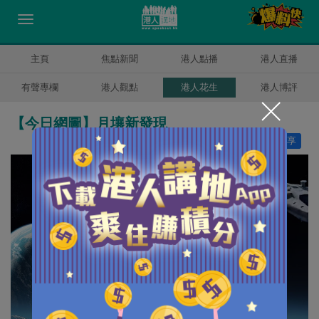
主頁
焦點新聞
港人點播
港人直播
有聲專欄
港人觀點
港人花生
港人博評
【今日網圖】月壤新發現
讚好
4
分享