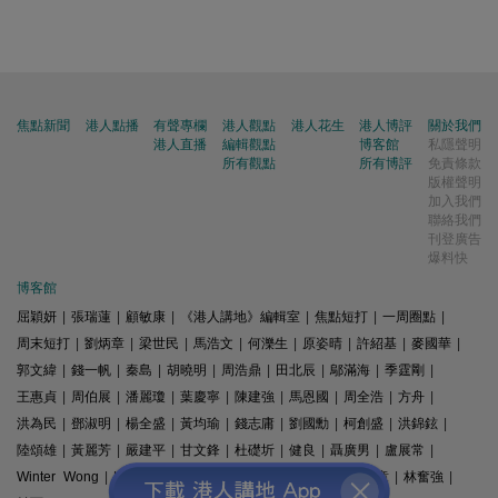
焦點新聞
港人點播
有聲專欄
港人觀點
港人花生
港人博評
關於我們
港人直播
編輯觀點
博客館
私隱聲明
所有觀點
所有博評
免責條款
版權聲明
加入我們
聯絡我們
刊登廣告
爆料快
博客館
屈穎妍
|
張瑞蓮
|
顧敏康
|
《港人講地》編輯室
|
焦點短打
|
一周圈點
|
周末短打
|
劉炳章
|
梁世民
|
馬浩文
|
何濼生
|
原姿晴
|
許紹基
|
麥國華
|
郭文緯
|
錢一帆
|
秦島
|
胡曉明
|
周浩鼎
|
田北辰
|
鄔滿海
|
季霆剛
|
王惠貞
|
周伯展
|
潘麗瓊
|
葉慶寧
|
陳建強
|
馬恩國
|
周全浩
|
方舟
|
洪為民
|
鄧淑明
|
楊全盛
|
黃均瑜
|
錢志庸
|
劉國勳
|
柯創盛
|
洪錦鉉
|
陸頌雄
|
黃麗芳
|
嚴建平
|
甘文鋒
|
杜礎圻
|
健良
|
聶廣男
|
盧展常
|
Winter Wong
|
K2
|
梁文新
|
羅崑
|
姚銘
|
陳志豪
|
精選文章
|
林奮強
|