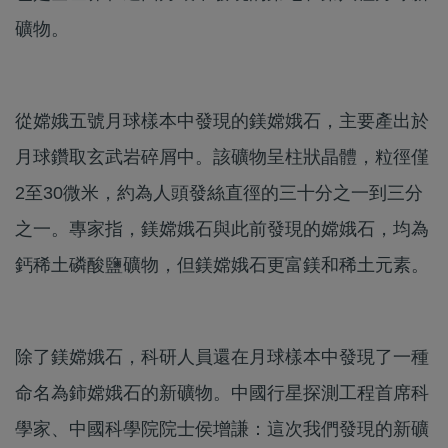
礦物。
從嫦娥五號月球樣本中發現的鎂嫦娥石，主要產出於
月球鑽取玄武岩碎屑中。該礦物呈柱狀晶體，粒徑僅
2至30微米，約為人頭發絲直徑的三十分之一到三分
之一。專家指，鎂嫦娥石與此前發現的嫦娥石，均為
鈣稀土磷酸鹽礦物，但鎂嫦娥石更富鎂和稀土元素。
除了鎂嫦娥石，科研人員還在月球樣本中發現了一種
命名為鈰嫦娥石的新礦物。中國行星探測工程首席科
學家、中國科學院院士侯增謙：這次我們發現的新礦