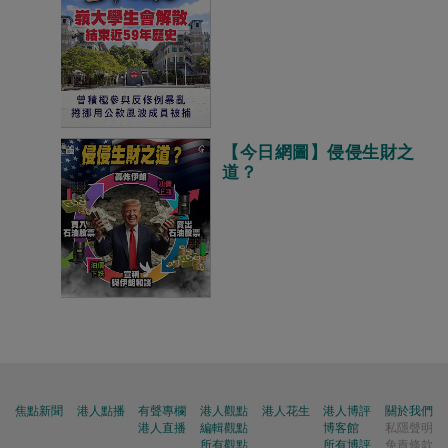
【今日網圖】侵侵生財之
道？
焦點新聞
港人點播
有聲專欄
港人觀點
港人花生
港人博評
關於我們
港人直播
編輯觀點
博客館
私隱聲明
所有觀點
所有博評
免責條款