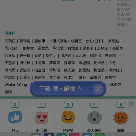
版權聲明
加入我們
聯絡我們
刊登廣告
爆料快
博客館
屈穎妍
|
張瑞蓮
|
顧敏康
|
《港人講地》編輯室
|
焦點短打
|
一周圈點
|
周末短打
|
劉炳章
|
梁世民
|
馬浩文
|
何濼生
|
原姿晴
|
許紹基
|
麥國華
|
郭文緯
|
錢一帆
|
秦島
|
胡曉明
|
周浩鼎
|
田北辰
|
鄔滿海
|
季霆剛
|
王惠貞
|
周伯展
|
潘麗瓊
|
葉慶寧
|
陳建強
|
馬恩國
|
周全浩
|
方舟
|
洪為民
|
鄧淑明
|
楊全盛
|
黃均瑜
|
錢志庸
|
劉國勳
|
柯創盛
|
洪錦鉉
|
陸頌雄
|
黃麗芳
|
嚴建平
|
甘文鋒
|
杜礎圻
|
健良
|
聶廣男
|
盧展常
|
Winter Wong
|
K2
|
梁文新
|
羅崑
|
姚銘
|
陳志豪
|
精選文章
|
林奮強
|
囍雨
© 港人講地
3
2
3
3
6
電郵: speakout@speakout.hk
傳真: 85228041301
All rights reserved.
好正
心心眼
好好笑
令人傷心
嬲爆
版權所有 不得轉載