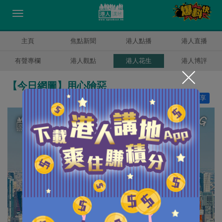
主頁
焦點新聞
港人點播
港人直播
有聲專欄
港人觀點
港人花生
港人博評
【今日網圖】用心險惡
讚好
23
分享