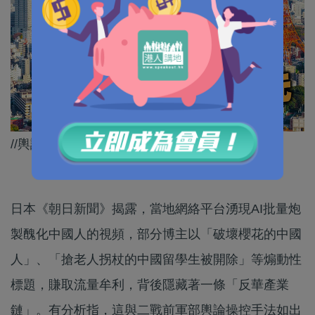
//輿論操控 日本AI反華片最高每月可賺3萬港元//
日本《朝日新聞》揭露，當地網絡平台湧現AI批量炮
製醜化中國人的視頻，部分博主以「破壞櫻花的中國
人」、「搶老人拐杖的中國留學生被開除」等煽動性
標題，賺取流量牟利，背後隱藏著一條「反華產業
鏈」。有分析指，這與二戰前軍部輿論操控手法如出