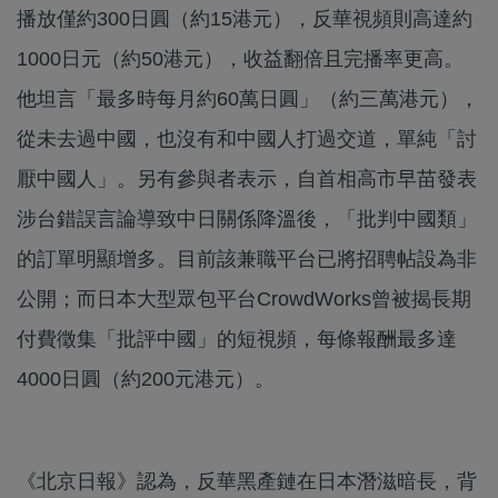
播放僅約300日圓（約15港元），反華視頻則高達約
1000日元（約50港元），收益翻倍且完播率更高。
他坦言「最多時每月約60萬日圓」（約三萬港元），
從未去過中國，也沒有和中國人打過交道，單純「討
厭中國人」。另有參與者表示，自首相高市早苗發表
涉台錯誤言論導致中日關係降溫後，「批判中國類」
的訂單明顯增多。目前該兼職平台已將招聘帖設為非
公開；而日本大型眾包平台CrowdWorks曾被揭長期
付費徵集「批評中國」的短視頻，每條報酬最多達
4000日圓（約200元港元）。
《北京日報》認為，反華黑產鏈在日本潛滋暗長，背