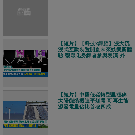
【短片】【科技x舞蹈】浸大沉
浸式互動裝置開創未來娛樂新體
驗 觀眾化身舞者參與表演 外國
遊客：體驗非常酷！
【短片】中國低碳轉型里程碑
太陽能裝機追平煤電 可再生能
源發電量佔比首破四成