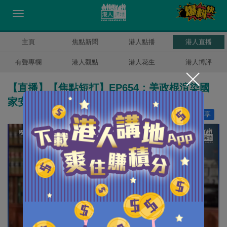
主頁
焦點新聞
港人點播
港人直播
有聲專欄
港人觀點
港人花生
港人博評
【直播】【焦點短打】EP654：美政棍渲染國
家安全受威脅 荒謬要求封殺大疆農用無人機
讚好
27
分享