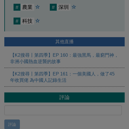
#
農業
#
深圳
#
科技
其他直播
【K2搜尋丨第四季】EP 160：最強黑馬，最窮門神，
非洲小國熱血逆襲的故事
【K2搜尋丨第四季】EP 161：一個美國人，做了45
年收買佬 為中國人記錄生活
評論
評論