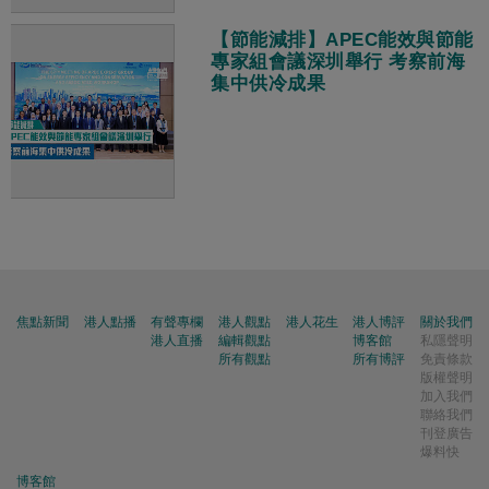
【節能減排】APEC能效與節能
專家組會議深圳舉行 考察前海
集中供冷成果
焦點新聞
港人點播
有聲專欄
港人觀點
港人花生
港人博評
關於我們
港人直播
編輯觀點
博客館
私隱聲明
所有觀點
所有博評
免責條款
版權聲明
加入我們
聯絡我們
刊登廣告
爆料快
博客館