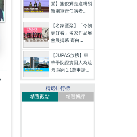
營】施俊輝走進粉嶺
新圍軍營任講者...
【名家匯聚】「今朝
更好看」名家作品展
會展揭幕 齊白...
【JUPAS放榜】東
華學院證實因人為疏
忽 誤向1.1萬申請...
/
精選排行榜
精選觀點
精選博評