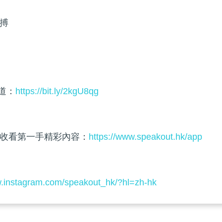
搏
頻道：
https://bit.ly/2kgU8qg
收看第一手精彩內容：
https://www.speakout.hk/app
w.instagram.com/speakout_hk/?hl=zh-hk