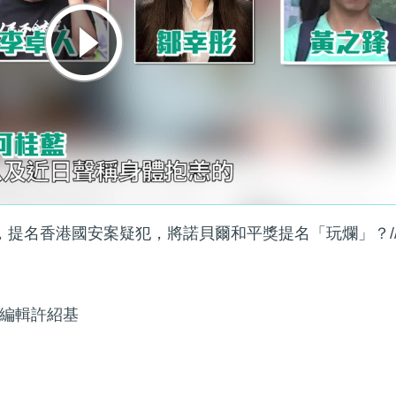
，提名香港國安案疑犯，將諾貝爾和平獎提名「玩爛」？/
編輯許紹基