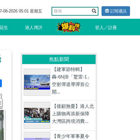
7-08-2026 05:01 星期五
訂閱通訊
花生
港人博評
登入／註冊
騷
焦點新聞
【建軍節特輯】
轟-6N掛「驚雷-1」
空射彈道導彈首公
開...
【後顧無憂】港人北
上購物再添新保障
大灣區跨境消費...
【青少年軍事夏令