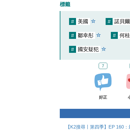
標籤
#
美國
#
諾貝爾
#
鄒幸彤
#
何桂
#
國安疑犯
7
好正
【K2搜尋丨第四季】EP 16