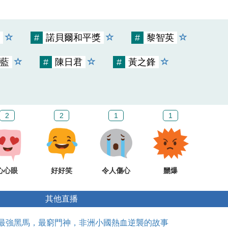
#
諾貝爾和平獎
#
黎智英
藍
#
陳日君
#
黃之鋒
2
2
1
1
心心眼
好好笑
令人傷心
嬲爆
其他直播
0：最強黑馬，最窮門神，非洲小國熱血逆襲的故事