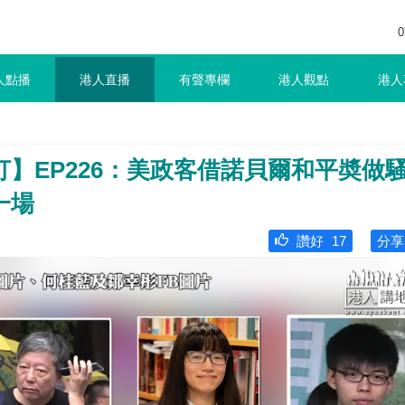
0
人點播
港人直播
有聲專欄
港人觀點
港人
】EP226：美政客借諾貝爾和平奬做
一場
讚好
17
分享