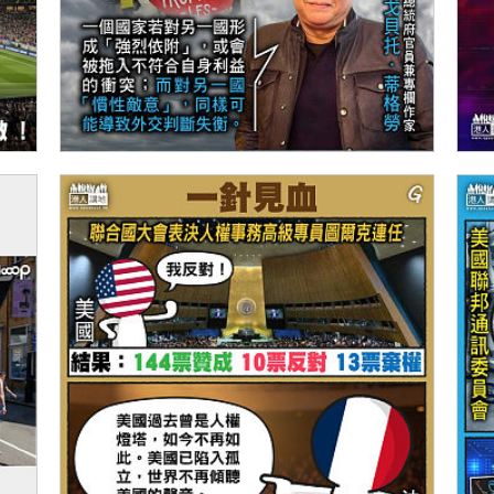
【今日網圖】引以為戒
【