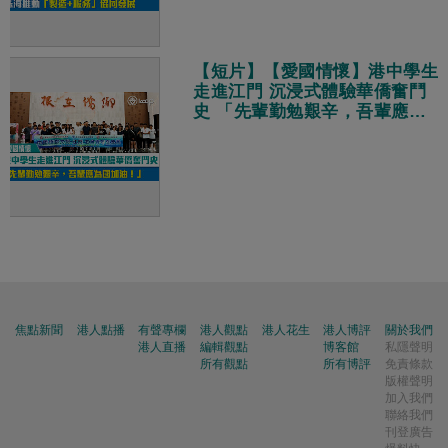
【短片】【愛國情懷】港中學生
走進江門 沉浸式體驗華僑奮鬥
史 「先輩勤勉艱辛，吾輩應為
國加油！」
焦點新聞
港人點播
有聲專欄
港人觀點
港人花生
港人博評
關於我們
港人直播
編輯觀點
博客館
私隱聲明
所有觀點
所有博評
免責條款
版權聲明
加入我們
聯絡我們
刊登廣告