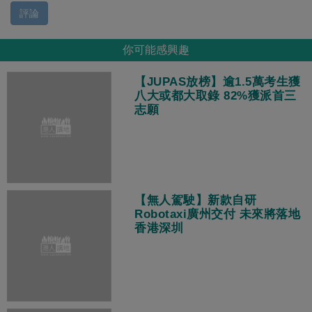
評論
你可能感興趣
【JUPAS放榜】逾1.5萬考生獲
八大或都大取錄 82%獲派首三
志願
【無人駕駛】新款自研
Robotaxi廣州交付 未來將落地
香港深圳