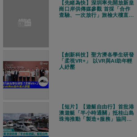
【先睹為快】深圳率先開放新皇
崗口岸供傳媒參觀 首採「合作
查驗、一次放行」旅檢大樓直連
地鐵站
【創新科技】聖方濟各學生研發
「柔視VR+」 以VR與AI助年輕
人紓壓
【短片】【遊艇自由行】首批港
澳遊艇「半小時通關」抵桂山島
珠海推動「製造+服務」協同發
展