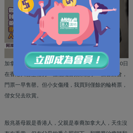
加拿大小提琴家殷兆基(Adrian Anantawan) 上月30日
在香港大會堂偕另一位傷殘音樂家開了一個音樂會，
門票一早售罄。但小女傷殘，我買到僅餘的輪椅票，
偕女兒去欣賞。
殷兆基母親是香港人，父親是泰裔加拿大人，天生沒