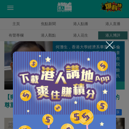
主頁
焦點新聞
港人點播
港人直播
有聲專欄
港人觀點
港人花生
港人博評
何濼生，香港大學經濟系畢業，多倫
多大學經濟學博士。何氏曾任職加拿
大安大略省政府庫務及經濟部，並在
香港中文大學、嶺南大學，珠海學院
等任教。何氏專攻政策研究，除百餘
篇學術論文外，更有多本著作。何氏
曾擔任多個公職及香港經濟學會會
何濼生
作者其他博評
長。
【獨家文章】不同但平等：這世界需要對等的
尊重
讚好
22
分享