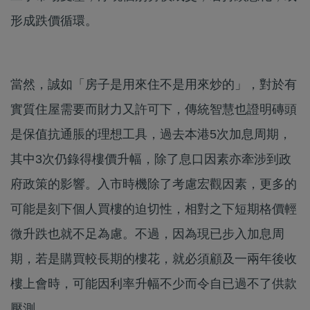
形成跌價循環。
當然，誠如「房子是用來住不是用來炒的」，對於有
實質住屋需要而財力又許可下，傳統智慧也證明磚頭
是保值抗通脹的理想工具，過去本港5次加息周期，
其中3次仍錄得樓價升幅，除了息口因素亦牽涉到政
府政策的影響。入市時機除了考慮宏觀因素，更多的
可能是刻下個人買樓的迫切性，相對之下短期格價輕
微升跌也就不足為慮。不過，因為現已步入加息周
期，若是購買較長期的樓花，就必須顧及一兩年後收
樓上會時，可能因利率升幅不少而令自已過不了供款
壓測。