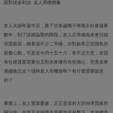
面對諸多利淡 友人買樓猶豫
友人夫婦年過半百，膝下廿多歲獨子畢業出社會做事
數年，到了談婚論娶的階段，友人正準備為未來兒媳
添置新居，雖看過不少二手樓，亦對新界正在開售的
新盤心動，可是至今仍十五十六，拿不定主意，皆因
有住屋置業需要但又對未來樓市有些擔心，究竟未來
港樓會怎走？現時是入市機會嗎？有什麼需要留意
的？
事實上，友人置業憂慮，正正是當前大部份準買家所
關注的。在第五波疫情及美國加息夾擊下，本港樓市