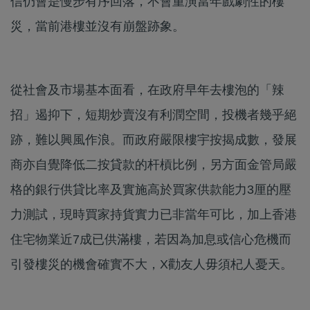
信仍會是慢步有序回落，不會重演當年戲劇性的樓
災，當前港樓並沒有崩盤跡象。
從社會及市場基本面看，在政府早年去樓泡的「辣
招」遏抑下，短期炒賣沒有利潤空間，投機者幾乎絕
跡，難以興風作浪。而政府嚴限樓宇按揭成數，發展
商亦自覺降低二按貸款的杆槓比例，另方面金管局嚴
格的銀行供貸比率及實施高於買家供款能力3厘的壓
力測試，現時買家持貨實力已非當年可比，加上香港
住宅物業近7成已供滿樓，若因為加息或信心危機而
引發樓災的機會確實不大，X勸友人毋須杞人憂天。