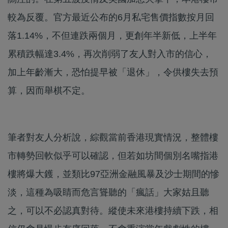
較為反覆。官方最近公布的6月私宅售價指數按月回
落1.14%，不但連跌兩個月，更創年半新低，上半年
累積跌幅達3.4%，再次削弱了友人對入市的信心，
加上年齡漸大，恐怕提早被「退休」，令供樓失去預
算，因而舉棋不定。
筆者對友人分析說，綜觀當前香港現實情況，整體樓
市轉勢回軟似乎可以確認，但若如坊間個別名嘴指港
樓將爆大鑊，並類比97亞洲金融風暴及沙士期間的慘
淡，這種為吸睛而危言聳聽的「瘋話」大家姑且聽
之，可以不必認真對待。縱使未來港樓持續下跌，相