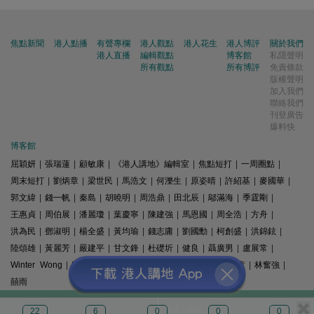
焦點新聞
港人點播
有聲專欄
港人觀點
港人花生
港人博評
關於我們
港人直播
編輯觀點
博客館
私隱聲明
所有觀點
所有博評
免責條款
版權聲明
加入我們
聯絡我們
刊登廣告
爆料快
博客館
屈穎妍
|
張瑞蓮
|
顧敏康
|
《港人講地》編輯室
|
焦點短打
|
一周圈點
|
周末短打
|
劉炳章
|
梁世民
|
馬浩文
|
何濼生
|
原姿晴
|
許紹基
|
麥國華
|
郭文緯
|
錢一帆
|
秦島
|
胡曉明
|
周浩鼎
|
田北辰
|
鄔滿海
|
季霆剛
|
王惠貞
|
周伯展
|
潘麗瓊
|
葉慶寧
|
陳建強
|
馬恩國
|
周全浩
|
方舟
|
洪為民
|
鄧淑明
|
楊全盛
|
黃均瑜
|
錢志庸
|
劉國勳
|
柯創盛
|
洪錦鉉
|
陸頌雄
|
黃麗芳
|
嚴建平
|
甘文鋒
|
杜礎圻
|
健良
|
聶廣男
|
盧展常
|
Winter Wong
|
K2
|
梁文新
|
羅崑
|
姚銘
|
陳志豪
|
精選文章
|
林奮強
|
囍雨
© 港人講地
22
6
0
0
0