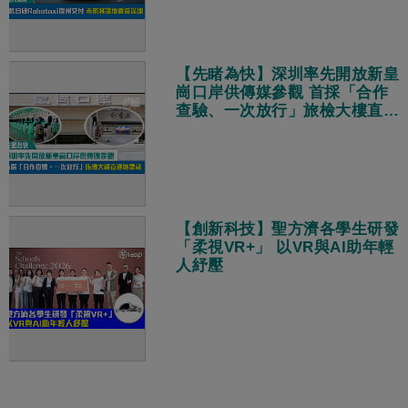
【先睹為快】深圳率先開放新皇
崗口岸供傳媒參觀 首採「合作
查驗、一次放行」旅檢大樓直連
地鐵站
【創新科技】聖方濟各學生研發
「柔視VR+」 以VR與AI助年輕
人紓壓