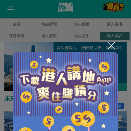
主頁
焦點新聞
港人點播
港人直播
有聲專欄
港人觀點
港人花生
港人博評
資深傳媒人，冷眼觀世界、熱筆寫時
事，對經濟尤具慧眼。
錢一帆
作者其他博評
未來樓市會怎走，是入市機會嗎？
讚好
48
分享