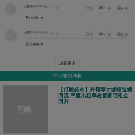
+85298****49
4年前
0
回應
檢舉
Excellent
+85298****49
4年前
0
回應
檢舉
Excellent
加載更多
你可能感興趣
【打臉羅奇】外籍專才據報陸續
回流 甲廈出租率改善豪宅租金
回升