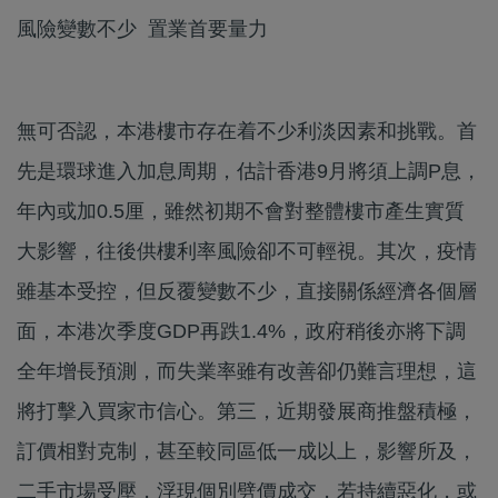
風險變數不少 置業首要量力
無可否認，本港樓市存在着不少利淡因素和挑戰。首
先是環球進入加息周期，估計香港9月將須上調P息，
年內或加0.5厘，雖然初期不會對整體樓市產生實質
大影響，往後供樓利率風險卻不可輕視。其次，疫情
雖基本受控，但反覆變數不少，直接關係經濟各個層
面，本港次季度GDP再跌1.4%，政府稍後亦將下調
全年增長預測，而失業率雖有改善卻仍難言理想，這
將打擊入買家市信心。第三，近期發展商推盤積極，
訂價相對克制，甚至較同區低一成以上，影響所及，
二手市場受壓，浮現個別劈價成交，若持續惡化，或