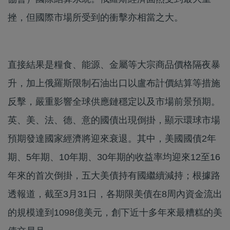
挫，但國際市場所受到的衝擊亦相當之大。
直接結果是糧食、能源、金屬等大宗商品價格隔夜暴
升，加上俄羅斯限制石油出口以盧布計價結算等措施
反擊，嚴重影響全球供應鏈穩定以及市場前景預期。
英、美、法、德、意的國債出現倒掛，顯示環球市場
預期發達國家經濟將迎來衰退。其中，美國國債2年
期、5年期、10年期、30年期的收益率均迎來12至16
年來的首次倒掛，五大美債持有國繼續減持；根據路
透報道，截至3月31日，各期限美債在8周內資金流出
的規模達到1098億美元，創下近十多年來最糟糕的美