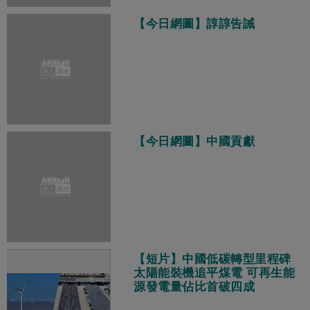
【今日網圖】諄諄告誡
【今日網圖】中國貢獻
【短片】中國低碳轉型里程碑
太陽能裝機追平煤電 可再生能
源發電量佔比首破四成