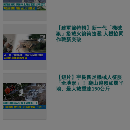
【建軍節特輯】新一代「機械
狼」搭載火箭筒搶灘 人機協同
作戰新突破
【短片】宇樹四足機械人征服
「全地形」！ 翻山越嶺如履平
地、最大載重達150公斤