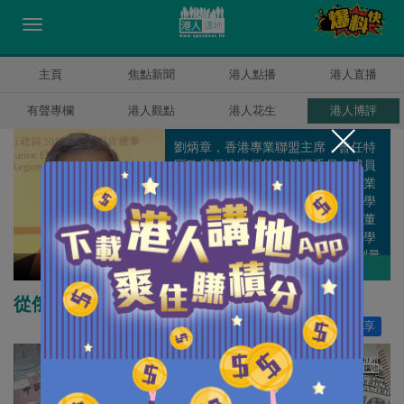
主頁
焦點新聞
港人點播
港人直播
有聲專欄
港人觀點
港人花生
港人博評
劉炳章，香港專業聯盟主席，曾任特
區政府長遠房屋策略督導委員會成員
及經濟發展委員會成員兼專業服務業
工作小組召集人。曾任香港測量師學
會會長、市區重建局董事會非執行董
事、港鐵非執行董事、香港城市大學
校董會成員和香港立法會(建築、測量
劉炳章
作者其他博評
及都市規劃界)議員等公職。
從俄烏戰爭看貨幣霸權的興衰
讚好
22
分享