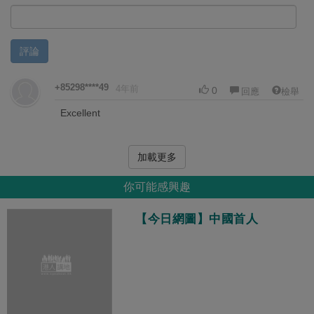
評論
+85298****49
4年前
0
回應
檢舉
Excellent
加載更多
你可能感興趣
【今日網圖】中國首人