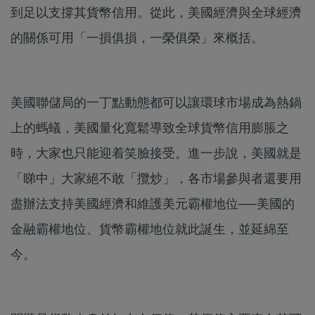
到足以支撐其貨幣信用。從此，美國經濟與全球經濟
的關係可用「一損俱損，一榮俱榮」來概括。
美國聯儲局的一丁點動態都可以讓環球市場成為熱鍋
上的螞蟻，美國量化寬鬆導致全球貨幣信用膨脹之
時，大家也只能迎着笑臉接受。進一步說，美國就是
「睇中」大家絕不敢「攬炒」，各市場參與者還要用
盡辦法支持美國經濟和維護美元霸權地位──美國的
金融霸權地位、貨幣霸權地位就此誕生，並延綿至
今。