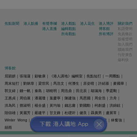
焦點新聞
港人點播
有聲專欄
港人觀點
港人花生
港人博評
關於我們
港人直播
編輯觀點
博客館
私隱聲明
所有觀點
所有博評
免責條款
版權聲明
加入我們
聯絡我們
刊登廣告
爆料快
博客館
屈穎妍
|
張瑞蓮
|
顧敏康
|
《港人講地》編輯室
|
焦點短打
|
一周圈點
|
周末短打
|
劉炳章
|
梁世民
|
馬浩文
|
何濼生
|
原姿晴
|
許紹基
|
麥國華
|
郭文緯
|
錢一帆
|
秦島
|
胡曉明
|
周浩鼎
|
田北辰
|
鄔滿海
|
季霆剛
|
王惠貞
|
周伯展
|
潘麗瓊
|
葉慶寧
|
陳建強
|
馬恩國
|
周全浩
|
方舟
|
洪為民
|
鄧淑明
|
楊全盛
|
黃均瑜
|
錢志庸
|
劉國勳
|
柯創盛
|
洪錦鉉
|
陸頌雄
|
黃麗芳
|
嚴建平
|
甘文鋒
|
杜礎圻
|
健良
|
聶廣男
|
盧展常
|
Winter Wong
|
K2
|
梁文新
|
羅崑
|
姚銘
|
陳志豪
|
精選文章
|
林奮強
|
囍雨