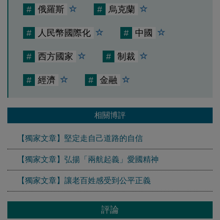
#
俄羅斯
#
烏克蘭
#
人民幣國際化
#
中國
#
西方國家
#
制裁
#
經濟
#
金融
相關博評
【獨家文章】堅定走自己道路的自信
【獨家文章】弘揚「兩航起義」愛國精神
【獨家文章】讓老百姓感受到公平正義
評論