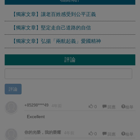
【獨家文章】讓老百姓感受到公平正義
【獨家文章】堅定走自己道路的自信
【獨家文章】弘揚「兩航起義」愛國精神
評論
評論
+85298****49
4年前
0
回應
檢舉
Excellent
你的光榮，我的榮耀
4年前
0
回應
檢舉