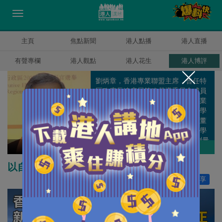
主頁
焦點新聞
港人點播
港人直播
有聲專欄
港人觀點
港人花生
港人博評
劉炳章，香港專業聯盟主席，曾任特
區政府長遠房屋策略督導委員會成員
及經濟發展委員會成員兼專業服務業
工作小組召集人。曾任香港測量師學
會會長、市區重建局董事會非執行董
事、港鐵非執行董事、香港城市大學
校董會成員和香港立法會(建築、測量
劉炳章
作者其他博評
及都市規劃界)議員等公職。
以自我革新走出香港特色資本主義道路
讚好
6
分享