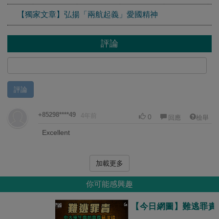
【獨家文章】弘揚「兩航起義」愛國精神
評論
評論
+85298****49
4年前
0
回應
檢舉
Excellent
加載更多
你可能感興趣
【今日網圖】難逃罪責