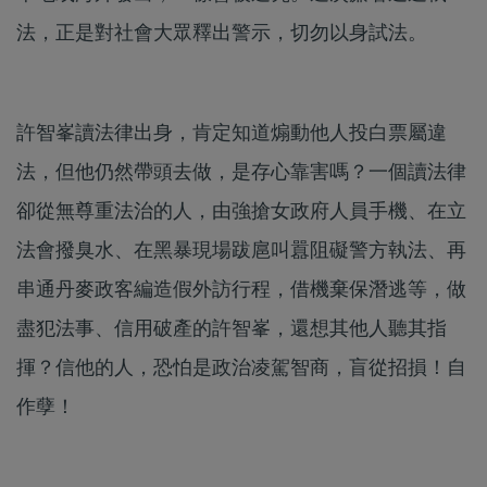
法，正是對社會大眾釋出警示，切勿以身試法。
許智峯讀法律出身，肯定知道煽動他人投白票屬違
法，但他仍然帶頭去做，是存心靠害嗎？一個讀法律
卻從無尊重法治的人，由強搶女政府人員手機、在立
法會撥臭水、在黑暴現場跋扈叫囂阻礙警方執法、再
串通丹麥政客編造假外訪行程，借機棄保潛逃等，做
盡犯法事、信用破產的許智峯，還想其他人聽其指
揮？信他的人，恐怕是政治凌駕智商，盲從招損！自
作孽！