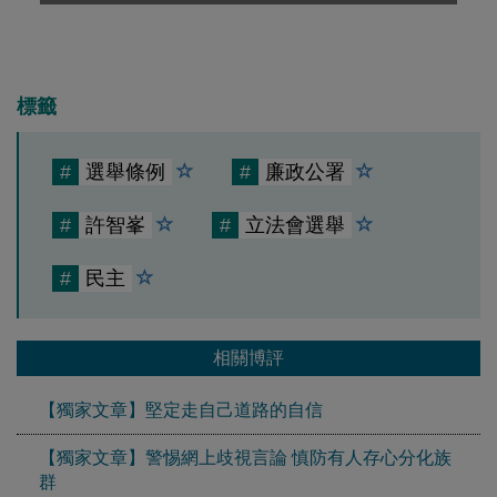
標籤
#
選舉條例
#
廉政公署
#
許智峯
#
立法會選舉
#
民主
相關博評
【獨家文章】堅定走自己道路的自信
【獨家文章】警惕網上歧視言論 慎防有人存心分化族
群