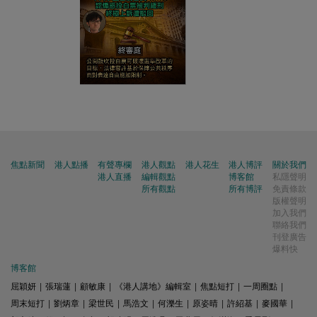
焦點新聞
港人點播
有聲專欄
港人觀點
港人花生
港人博評
關於我們
港人直播
編輯觀點
博客館
私隱聲明
所有觀點
所有博評
免責條款
版權聲明
加入我們
聯絡我們
刊登廣告
爆料快
博客館
屈穎妍
|
張瑞蓮
|
顧敏康
|
《港人講地》編輯室
|
焦點短打
|
一周圈點
|
周末短打
|
劉炳章
|
梁世民
|
馬浩文
|
何濼生
|
原姿晴
|
許紹基
|
麥國華
|