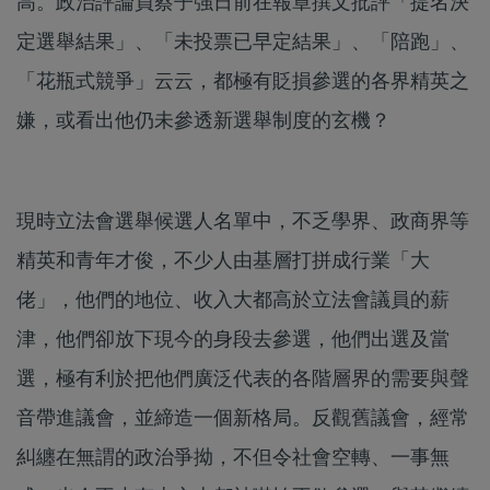
高。政治評論員蔡子強日前在報章撰文批評「提名決
定選舉結果」、「未投票已早定結果」、「陪跑」、
「花瓶式競爭」云云，都極有貶損參選的各界精英之
嫌，或看出他仍未參透新選舉制度的玄機？
現時立法會選舉候選人名單中，不乏學界、政商界等
精英和青年才俊，不少人由基層打拼成行業「大
佬」，他們的地位、收入大都高於立法會議員的薪
津，他們卻放下現今的身段去參選，他們出選及當
選，極有利於把他們廣泛代表的各階層界的需要與聲
音帶進議會，並締造一個新格局。反觀舊議會，經常
糾纏在無謂的政治爭拗，不但令社會空轉、一事無