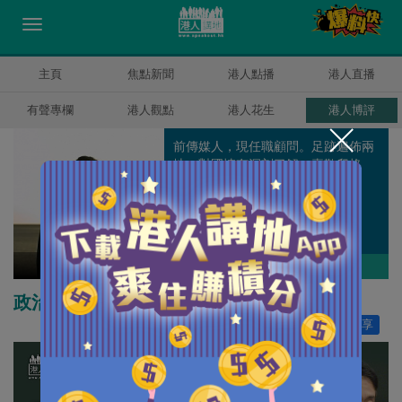
主頁
焦點新聞
港人點播
港人直播
有聲專欄
港人觀點
港人花生
港人博評
前傳媒人，現任職顧問。足跡遍佈兩
地，對國情有深刻了解；喜歡爬格
子，閒時點評天下。
原姿晴
作者其他博評
政治凌駕智商？笨人出手？
讚好
20
分享