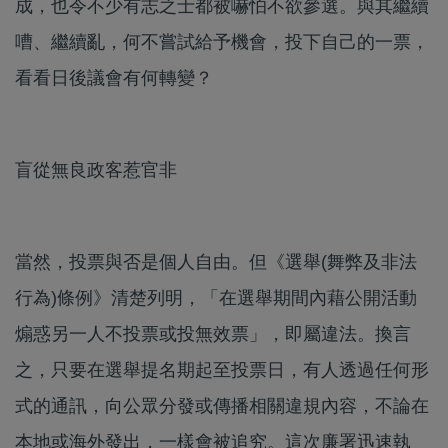
成，也令不少有志之士都被嚇怕不欲參選。與其繼續
嘈、繼續亂，何不嘗試給予機會，投下自己的一票，
看看日後議會有何轉變？
盲從無良政客惹官非
當然，投票與否是個人自由。但《選舉(舞弊及非法
行為)條例》清楚列明，「在選舉期間內藉公開活動
煽惑另一人不投票或投無效票」，即屬違法。換言
之，只要在選舉提名期起至投票日，有人透過任何形
式的通訊，向公眾分發或傳播相關違規內容，不論在
本地或海外發出，一樣會被追究。這次廉署迅速執