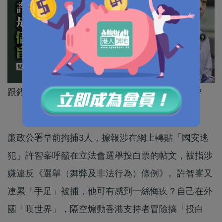
跟錯領頭人、盲從走上歪路，追隨者會有何下場？
廉政公署早前拘捕3人，據報涉在網上轉貼「國安逃
犯」許智峯呼籲在立法會選舉投白票的帖文，被指涉
嫌違反《選舉（舞弊及非法行為）條例》。許智峯又
連累「手足」被捕，他可有感到一絲悔疚？自己在外
國「嘆世界」，隔空煽動香港支持者冒險搞「投白