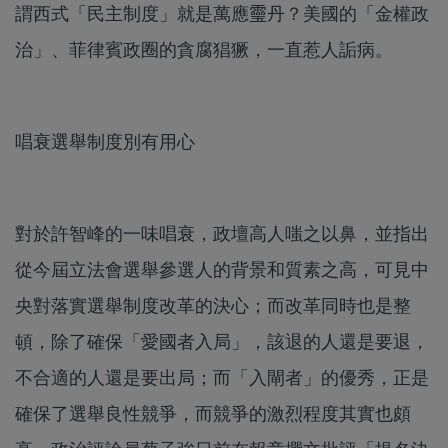
謂西式「民主制度」就是萬應𩆜丹？美國的「金權政
治」、菲律賓政圈的貪腐猖獗，一直惹人詬病。
唱衰選舉制度別有用心
對於許智峰的一味唱衰，政壇高人嗤之以鼻，並指出
從今屆立法會選舉參選人的背景和質素之高，可見中
央對落實選舉制度改革的決心；而改革同時也是整
頓，除了確保「愛國者入局」，該退的人還是要退，
不合適的人還是要出局；而「入閘者」的優秀，正是
確保了選舉良性競爭，而競爭的激烈程度其實也頗