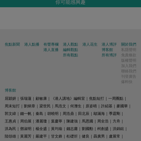
你可能感興趣
焦點新聞
港人點播
有聲專欄
港人觀點
港人花生
港人博評
關於我們
港人直播
編輯觀點
博客館
私隱聲明
所有觀點
所有博評
免責條款
版權聲明
加入我們
聯絡我們
刊登廣告
爆料快
博客館
屈穎妍
|
張瑞蓮
|
顧敏康
|
《港人講地》編輯室
|
焦點短打
|
一周圈點
|
周末短打
|
劉炳章
|
梁世民
|
馬浩文
|
何濼生
|
原姿晴
|
許紹基
|
麥國華
|
郭文緯
|
錢一帆
|
秦島
|
胡曉明
|
周浩鼎
|
田北辰
|
鄔滿海
|
季霆剛
|
王惠貞
|
周伯展
|
潘麗瓊
|
葉慶寧
|
陳建強
|
馬恩國
|
周全浩
|
方舟
|
洪為民
|
鄧淑明
|
楊全盛
|
黃均瑜
|
錢志庸
|
劉國勳
|
柯創盛
|
洪錦鉉
|
陸頌雄
|
黃麗芳
|
嚴建平
|
甘文鋒
|
杜礎圻
|
健良
|
聶廣男
|
盧展常
|