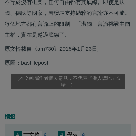
不等於沒有框架，任何自由都有其底線。即使是法
國、德國等國家，若發表支持納粹的言論亦不可能。
每個地方都有言論上的限制，「港獨」言論挑戰中國
主權，實在是越過底線了。
原文轉載自《am730》2015年1月23日]
原圖：bastillepost
（本文純屬作者個人意見，不代表『港人講地』立
場。）
標籤
#
甘文鋒
#
學苑