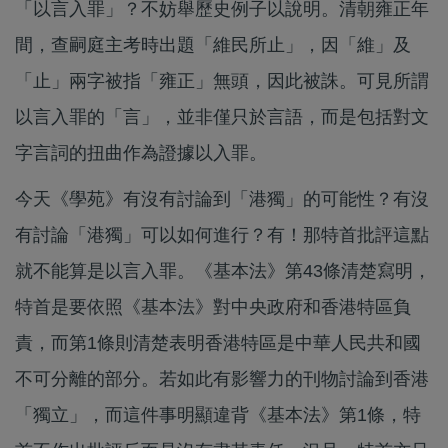
「以言入罪」？不妨舉歷史例子以說明。清朝雍正年
間，查嗣庭主考時出題「維民所止」，因「維」及
「止」兩字被指「雍正」無頭，因此被誅。可見所謂
以言入罪的「言」，並非僅只於言語，而是包括對文
字言詞的扭曲作為證據以入罪。
今天《學苑》有沒有討論到「港獨」的可能性？有沒
有討論「港獨」可以如何進行？有！那特首批評這點
就不能算是以言入罪。《基本法》第43條清楚寫明，
特首是要依照《基本法》對中央政府和香港特區負
責，而第1條則清楚表明香港特區是中華人民共和國
不可分離的部分。若如此有影響力的刊物討論到香港
「獨立」，而這件事明顯違背《基本法》第1條，特