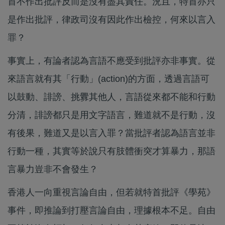
首不作出批評反而是沒有盡其責任。況且，特首亦只
是作出批評，律政司沒有因此作出檢控，何來以言入
罪？
事實上，有論者認為言語不應受到批評亦非事實。從
來語言就有其「行動」(action)的方面，透過言語可
以鼓動、誹謗、挑釁其他人，言語從來都不能和行動
分清，誹謗都只是用文字語言，難道就不是行動，沒
有後果，難道又是以言入罪？當批評者認為語言並非
行動一種，其實等於說只有肢體衝突才算暴力，那語
言暴力豈非不會發生？
香港人一向重視言論自由，但若就特首批評《學苑》
事件，即推論到打壓言論自由，理據根本不足。自由