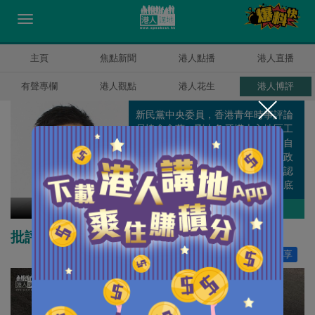
主頁
焦點新聞
港人點播
港人直播
有聲專欄
港人觀點
港人花生
港人博評
新民黨中央委員，香港青年時事評論
員協會會董。剛由象牙塔走入地區工
作，遊走於理論與現實之間，不知自
己算是離地還是在地，但肯定任何政
策脫離社區都只會變成笑話，如果認
真就輸了，那就用輸家的身份走到底
吧。
甘文鋒
作者其他博評
批評《學苑》何來以言入罪？
讚好
0
分享