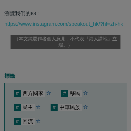
瀏覽我們的IG：
https://www.instagram.com/speakout_hk/?hl=zh-hk
（本文純屬作者個人意見，不代表『港人講地』立
場。）
標籤
#
西方國家
#
移民
#
民主
#
中華民族
#
回流