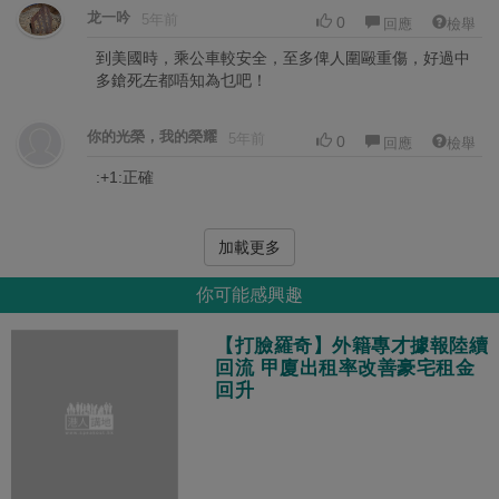
龙一吟
5年前
0
回應
檢舉
到美國時，乘公車較安全，至多俾人圍毆重傷，好過中
多鎗死左都唔知為乜吧！
你的光榮，我的榮耀
5年前
0
回應
檢舉
:+1:正確
加載更多
你可能感興趣
【打臉羅奇】外籍專才據報陸續
回流 甲廈出租率改善豪宅租金
回升