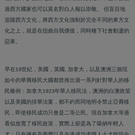
過西方國家也可以莫名對白人報以崇敬。 但盲目地
追隨西方文化，將西方文化強制於完全不同的東方文
化之上，就是在扭曲自我價值，同時種下社會動盪的
惡果。
早在19世紀，美國，英國, 加拿大，以及澳洲三個現
如今的華裔移民大國都曾推出過一系列針對華人的移
民條例：加拿大1923年華人移民法，澳洲的白澳政策
以及美國的排華法案，都不約而同地明令禁止亞裔移
民，即使移民成功只會是二等公民。現在加拿大等過
看似放寬了移民政策，實際上卻是為了吸納年輕人
才：只有擁有高學歷以及在港成功求職人士才能符合