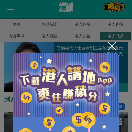
主頁
焦點新聞
港人點播
港人直播
有聲專欄
港人觀點
港人花生
港人博評
香港專業人士協會副主席兼促進現代
化專業人士協會副會長，本身為執業
律師及註冊工程師。
錢志庸
作者其他博評
到西方生活，不 一定明白西方的所謂民主
讚好
19
分享