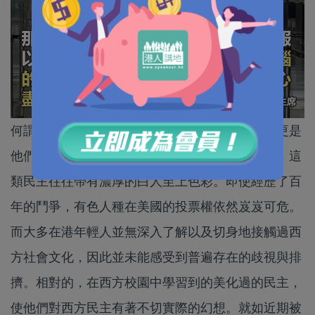
何謂民主？西方國家的民主主義不只是投票權，更是
他們的民族認知，立國之本。通過美國歷史可知，這
類民主往往帶有濃厚的白人至上色彩。即使經歷了百
年的鬥爭，有色人種在美國的投票權依然岌岌可危。
而大多在港年輕人並無深入了解以及切身地接觸過西
方社會文化，因此並未能感受到普遍存在的歧視與排
擠。相對的，在西方校園中學習到的美化過的民主，
使他們對西方民主有著不切實際的幻想。就如近期被