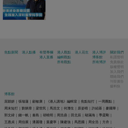
焦點新聞
港人點播
有聲專欄
港人觀點
港人花生
港人博評
關於我們
港人直播
編輯觀點
博客館
私隱聲明
所有觀點
所有博評
免責條款
版權聲明
加入我們
聯絡我們
刊登廣告
爆料快
博客館
屈穎妍
|
張瑞蓮
|
顧敏康
|
《港人講地》編輯室
|
焦點短打
|
一周圈點
|
周末短打
|
劉炳章
|
梁世民
|
馬浩文
|
何濼生
|
原姿晴
|
許紹基
|
麥國華
|
郭文緯
|
錢一帆
|
秦島
|
胡曉明
|
周浩鼎
|
田北辰
|
鄔滿海
|
季霆剛
|
王惠貞
|
周伯展
|
潘麗瓊
|
葉慶寧
|
陳建強
|
馬恩國
|
周全浩
|
方舟
|