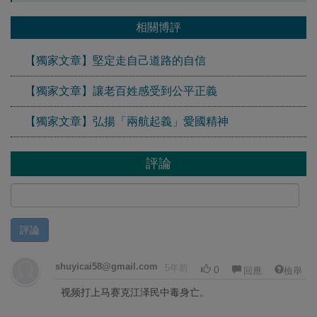
相關博評
【獨家文章】堅定走自己道路的自信
【獨家文章】讓老百姓感受到公平正義
【獨家文章】弘揚「兩航起義」愛國精神
評論
評論
shuyicai58@gmail.com
5年前
0
回應
檢舉
视频打上马赛克江泽民中毒身亡。