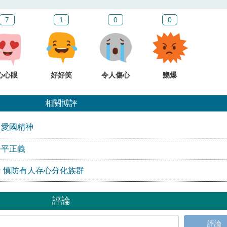
7
1
0
0
心心眼
好好笑
令人傷心
嬲爆
相關博評
」愛國精神
公平正義
 慎防有人存心分化族群
評論
評論