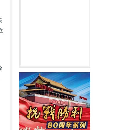
喪
立
淪
港
們