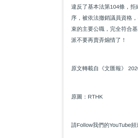
違反了基本法第104條，
序，被依法撤銷議員資格，
束的主要公職，完全符合基
派不要再賣弄煽情了！
原文轉載自《文匯報》 202
原圖：RTHK
請Follow我們的YouTube