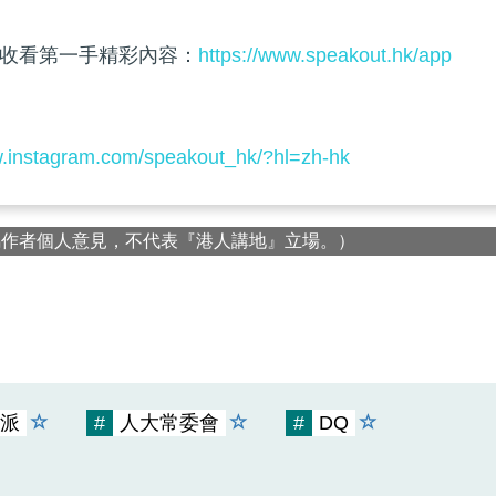
收看第一手精彩內容：
https://www.speakout.hk/app
w.instagram.com/speakout_hk/?hl=zh-hk
屬作者個人意見，不代表『港人講地』立場。）
派
#
人大常委會
#
DQ