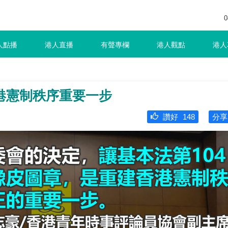
0
人點播
港人直播
有聲專欄
港人觀點
港人
港憲制秩序重要一步
讚好
148
分享