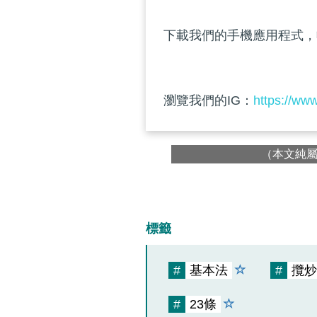
下載我們的手機應用程式，
瀏覽我們的IG：
https://ww
（本文純
標籤
#
基本法
#
攬炒
#
23條