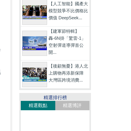
【人工智能】國產大
模型競爭不比價格比
香
價值 DeepSeek...
【建軍節特輯】
轟-6N掛「驚雷-1」
空射彈道導彈首公
誓
開...
。
【後顧無憂】港人北
黑
上購物再添新保障
大灣區跨境消費...
國
精選排行榜
精選觀點
精選博評