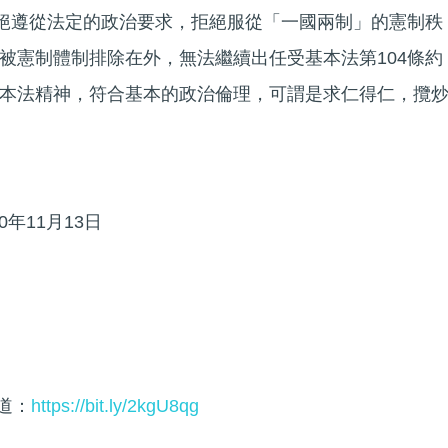
拒絕遵從法定的政治要求，拒絕服從「一國兩制」的憲制秩
被憲制體制排除在外，無法繼續出任受基本法第104條約
本法精神，符合基本的政治倫理，可謂是求仁得仁，攬
0年11月13日
頻道：
https://bit.ly/2kgU8qg