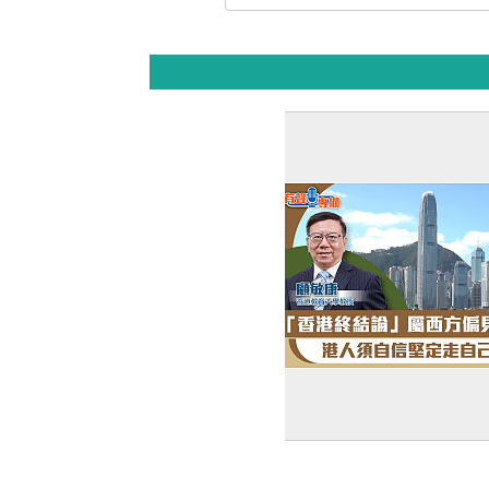
【短片】【有聲專欄】顧
終結論」屬西方偏見 港