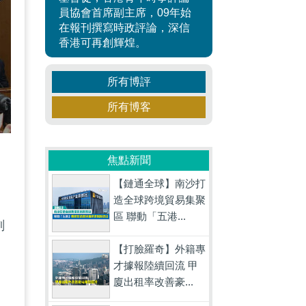
員協會首席副主席，09年始
在報刊撰寫時政評論，深信
香港可再創輝煌。
所有博評
所有博客
焦點新聞
【鏈通全球】南沙打
造全球跨境貿易集聚
區 聯動「五港...
刻
【打臉羅奇】外籍專
才據報陸續回流 甲
廈出租率改善豪...