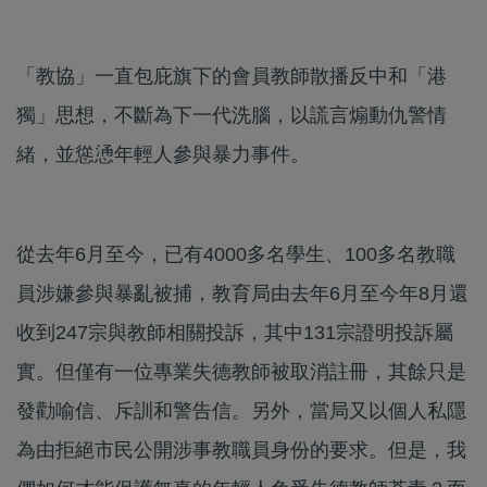
「教協」一直包庇旗下的會員教師散播反中和「港
獨」思想，不斷為下一代洗腦，以謊言煽動仇警情
緒，並慫慂年輕人參與暴力事件。
從去年6月至今，已有4000多名學生、100多名教職
員涉嫌參與暴亂被捕，教育局由去年6月至今年8月還
收到247宗與教師相關投訴，其中131宗證明投訴屬
實。但僅有一位專業失德教師被取消註冊，其餘只是
發勸喻信、斥訓和警告信。另外，當局又以個人私隱
為由拒絕市民公開涉事教職員身份的要求。但是，我