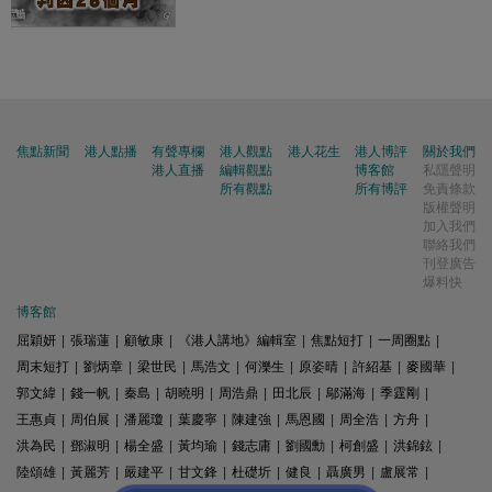
焦點新聞
港人點播
有聲專欄
港人觀點
港人花生
港人博評
關於我們
港人直播
編輯觀點
博客館
私隱聲明
所有觀點
所有博評
免責條款
版權聲明
加入我們
聯絡我們
刊登廣告
爆料快
博客館
屈穎妍
|
張瑞蓮
|
顧敏康
|
《港人講地》編輯室
|
焦點短打
|
一周圈點
|
周末短打
|
劉炳章
|
梁世民
|
馬浩文
|
何濼生
|
原姿晴
|
許紹基
|
麥國華
|
郭文緯
|
錢一帆
|
秦島
|
胡曉明
|
周浩鼎
|
田北辰
|
鄔滿海
|
季霆剛
|
王惠貞
|
周伯展
|
潘麗瓊
|
葉慶寧
|
陳建強
|
馬恩國
|
周全浩
|
方舟
|
洪為民
|
鄧淑明
|
楊全盛
|
黃均瑜
|
錢志庸
|
劉國勳
|
柯創盛
|
洪錦鉉
|
陸頌雄
|
黃麗芳
|
嚴建平
|
甘文鋒
|
杜礎圻
|
健良
|
聶廣男
|
盧展常
|