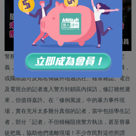
警務處早前修訂《警察通例》有關「傳媒代表」定
義，只容許已登記新聞處新聞發布系統的傳媒機構，
或國際認可及知名傳媒外地通訊社、報章雜誌、電台
及電視台的記者進入警方封鎖區內採訪，修訂雖然遲
來，但值得嘉許。在「修例風波」中的暴力事件現
場，實在充斥太多難分真假的記者，當中包括學生記
者，部分「記者」不但積極阻撓警方執法，甚至替暴
徒把風，協助他們逃離現場！不少市民對這些所謂