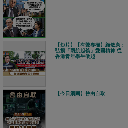
【短片】【有聲專欄】顧敏康：
弘揚「兩航起義」愛國精神 從
香港青年學生做起
【今日網圖】咎由自取