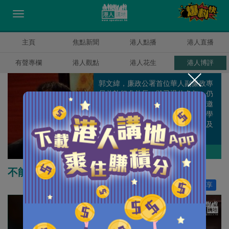
主頁
焦點新聞
港人點播
港人直播
有聲專欄
港人觀點
港人花生
港人博評
郭文緯，廉政公署首位華人副廉政專
員兼執行處首長，雖已退休多年，仍
積極參與全球的反貪工作，多次獲邀
到外國分享反貪經驗，亦是香港大學
專業進修學院國際反貪課程的主任及
客座教授。
郭文緯
作者其他博評
不能單靠行業「自律」 政府監管不可或缺
讚好
154
分享