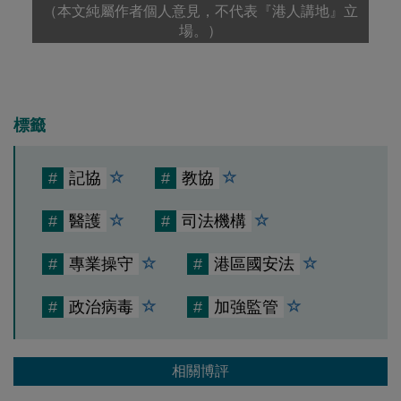
（本文純屬作者個人意見，不代表『港人講地』立
場。）
標籤
#
記協
#
教協
#
醫護
#
司法機構
#
專業操守
#
港區國安法
#
政治病毒
#
加強監管
相關博評