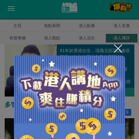
主頁
焦點新聞
港人點播
港人直播
有聲專欄
港人觀點
港人花生
港人博評
81年於香港出生，現職北區區議會區
議員，中文大學社會學文學碩士。
2003年僅22歲參選區議會選舉。
2007以4159票成為全新界最高票當
選的議員。2011年競逐連任，以
4791票打破香港回歸後區議會最高得
票的紀錄，成功連任。
劉國勳
作者其他博評
多管齊下改善公園噪音問題
讚好
73
分享