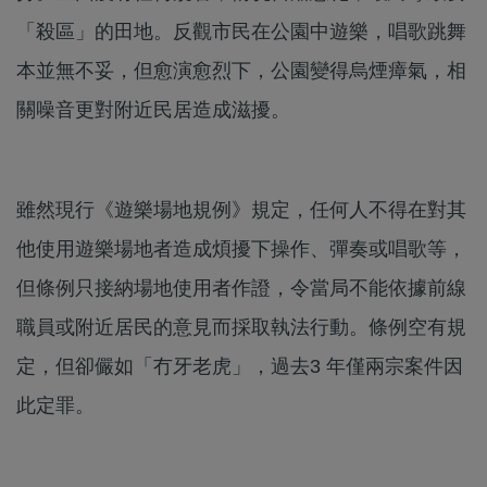
「殺區」的田地。反觀市民在公園中遊樂，唱歌跳舞
本並無不妥，但愈演愈烈下，公園變得烏煙瘴氣，相
關噪音更對附近民居造成滋擾。
雖然現行《遊樂場地規例》規定，任何人不得在對其
他使用遊樂場地者造成煩擾下操作、彈奏或唱歌等，
但條例只接納場地使用者作證，令當局不能依據前線
職員或附近居民的意見而採取執法行動。條例空有規
定，但卻儼如「冇牙老虎」，過去3 年僅兩宗案件因
此定罪。