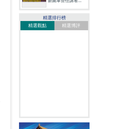
新圍軍營任講者...
句
精選排行榜
精選觀點
精選博評
，
。
更
，
之
所