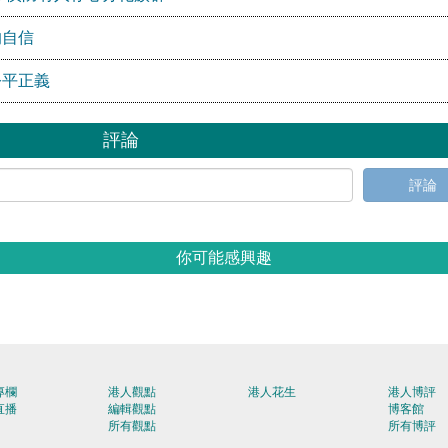
的自信
公平正義
評論
評論
你可能感興趣
專欄
港人觀點
港人花生
港人博評
直播
編輯觀點
博客館
所有觀點
所有博評