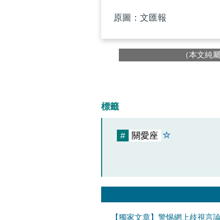
原圖：文匯報
（本文純
標籤
#
關愛座
【獨家文章】警惕網上歧視言論