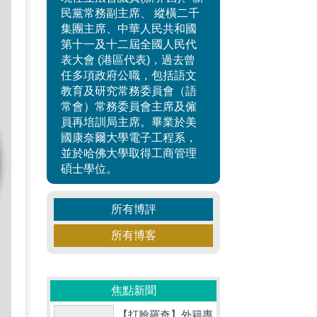
民黨常務副主席、 縱橫二千
集團主席、中華人民共和國
第十一及十二屆全國人民代
表大會 (港區代表)，過去曾
任多項政府公職，包括語文
教育及研究常務委員會（語
常會）常務委員會主席及僱
員再培訓局主席。畢業於美
國康奈爾大學電子工程系，
並於哈佛大學取得工商管理
碩士學位。
所有博評
所有博客
焦點新聞
【打臉羅奇】外籍專