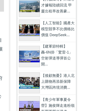
才據報陸續回流 甲
廈出租率改善豪...
，
【人工智能】國產大
模型競爭不比價格比
價值 DeepSeek...
相
【建軍節特輯】
讓
轟-6N掛「驚雷-1」
空射彈道導彈首公
開...
【後顧無憂】港人北
府
上購物再添新保障
關
大灣區跨境消費...
公
【青少年軍事夏令
營】施俊輝走進粉嶺