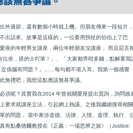
出外過節，還有數個小時就上機。但朋友傳來一段短片
不出話來。故事是這樣的，一位要用拐杖的伯伯上了巴
愛座的年輕男女讓座，兩位年輕朋友沒讓座， 而且惡言
想有位坐，搭的士吖笨！」、「大家都畀咁多錢，點解要我
 定係腦有問題？」……每句都不堪入耳。我第一個感覺
此無禮吧，我想這點應該無甚爭議。
必須呢？其實我在2014 年曾就關愛座提出質詢，詢問政
上要求就讓座立法，引起網上熱議。之後我繼續搜尋相
單的問題， 當中牽涉道德、法律、人情、道理、執行、
有點桑德爾教授在《正義：一場思辨之旅》（Justice: