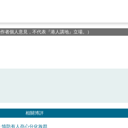
屬作者個人意見，不代表『港人講地』立場。）
相關博評
 慎防有人存心分化族群