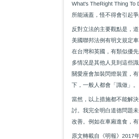
What's TheRight 
所能涵蓋，怪不得會引起爭
反對立法的主要觀點是，道
美國聯邦法例有明文規定車
在台灣和英國，有類似優先
多情况是其他人見到這些識
關愛座會加裝閃燈裝置，有
下，一般人都會「識做」。
當然，以上措施都不能解決
討。我完全明白道德問題未
改善。例如在車廂進食，有
原文轉載自《明報》2017年