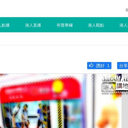
0
人點播
港人直播
有聲專欄
港人觀點
港人
讚好
1
分享