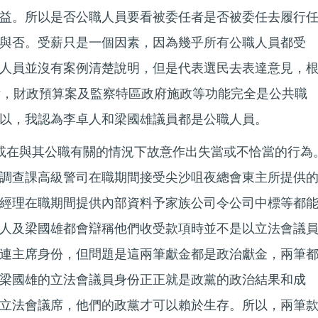
益。所以是否公職人員要看被委任者是否被委任去履行
與否。受薪只是一個因素，因為幾乎所有公職人員都受
人員並沒有案例清楚說明，但是代表選民去表達意見，
律，財政預算案及監察特區政府施政等功能完全是公共職
以，我認為李卓人和梁國雄議員都是公職人員。
或在與其公職有關的情況下故意作出失當或不恰當的行為
調查課高級警司在職期間接受尖沙咀夜總會東主所提供
經理在職期間提供內部資料予家族公司令公司中標等都
人及梁國雄都會辯稱他們收受款項時並不是以立法會議
連主席身份，但問題是這兩筆獻金都是政治獻金，兩筆
梁國雄的立法會議員身份正正就是政黨的政治結果和成
立法會議席，他們的政黨才可以賴於生存。所以，兩筆