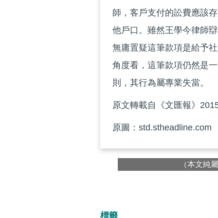
師，客戶支付的訟費應該存
他戶口。雖然王學今律師辯
無庸置疑這筆款項是給予社
角度看，這筆款項仍然是一
則，其行為屬專業失當。
原文轉載自《文匯報》2015
原圖：std.stheadline.com
（本文純
標籤