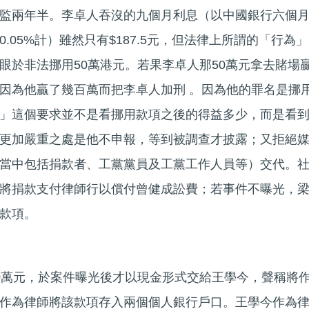
監兩年半。李卓人吞沒的九個月利息（以中國銀行六個
.05%計）雖然只有$187.5元，但法律上所謂的「行為」
眼於非法挪用50萬港元。若果李卓人那50萬元拿去賭場
因為他贏了幾百萬而把李卓人加刑 。因為他的罪名是挪
」這個要求並不是看挪用款項之後的得益多少，而是看
更加嚴重之處是他不申報，等到被調查才披露；又拒絕
當中包括捐款者、工黨黨員及工黨工作人員等）交代。
將捐款支付律師行以償付曾健成訟費；若事件不曝光，
款項。
0萬元，於案件曝光後才以現金形式交給王學今，聲稱將
作為律師將該款項存入兩個個人銀行戶口。王學今作為