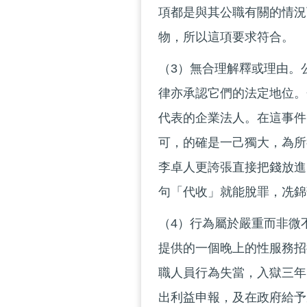
項都是與其公職有關的情況
物，所以這項要求符合。
（3）無合理解釋或理由。
律亦承認它們的法定地位。
代表的企業法人。在這事件
可，的確是一己獨大，為所
李卓人更誇張直接把錢放進
句「代收」就能脫罪，冼錦
（4）行為屬於嚴重而非微
提供的一個晚上的性服務招
職人員行為失當，入獄三年
出利益申報，及在政府給予