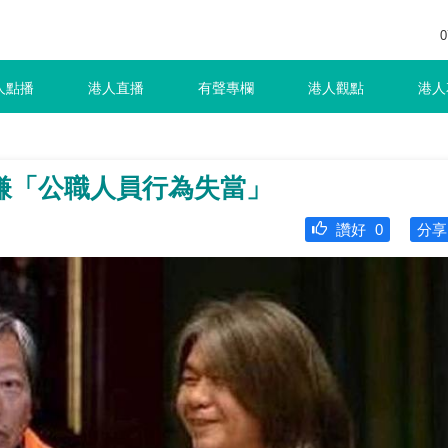
0
人點播
港人直播
有聲專欄
港人觀點
港人
嫌「公職人員行為失當」
讚好
0
分享