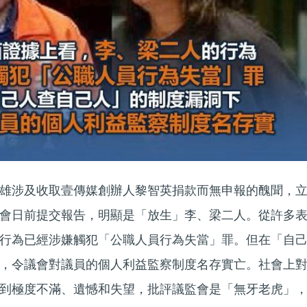
雄涉及收取壹傳媒創辦人黎智英捐款而無申報的醜聞，
會日前提交報告，明顯是「放生」李、梁二人。從許多
行為已經涉嫌觸犯「公職人員行為失當」罪。但在「自
，令議會對議員的個人利益監察制度名存實亡。社會上
到極度不滿、遺憾和失望，批評議監會是「無牙老虎」