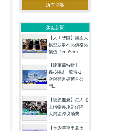
所有博客
或
用
焦點新聞
公
【人工智能】國產大
模型競爭不比價格比
程
價值 DeepSeek...
因
【建軍節特輯】
轟-6N掛「驚雷-1」
空射彈道導彈首公
開...
【後顧無憂】港人北
上購物再添新保障
大灣區跨境消費...
為
【青少年軍事夏令