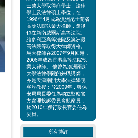
士蘭大學取得商學士、法律
學士及法律碩士學位，在
1996年4月成為澳洲昆士蘭省
高等法院執業大律師，隨後
也在新南威爾斯高等法院、
維多利亞高等法院及澳洲最
高法院等取得大律師資格。
馬大律師在2007年9月回港，
2008年成為香港高等法院執
業大律師。 他曾為澳洲兩所
大學法律學院的兼職講師，
亦是天津南開大學法律學院
立
客座教授；於2009年，獲保
安局局長委任為獨立監察警
表
方處理投訴委員會觀察員，
於2010年獲行政長官委任為
己
委員。
對
，
所有博評