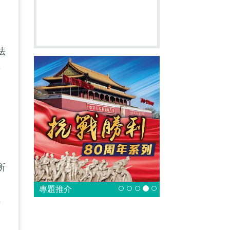
法
所
；
一
！
所
公
專題推介
作
偏