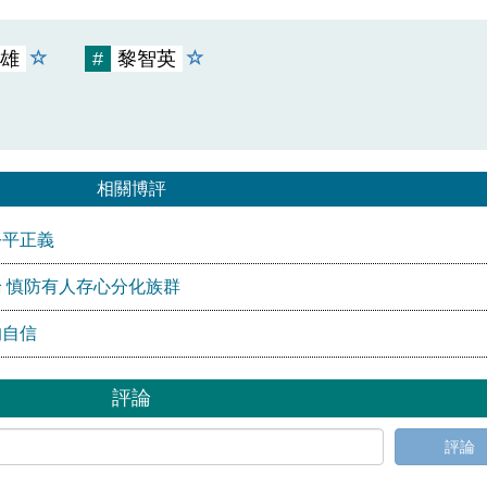
雄
#
黎智英
相關博評
公平正義
 慎防有人存心分化族群
的自信
評論
評論