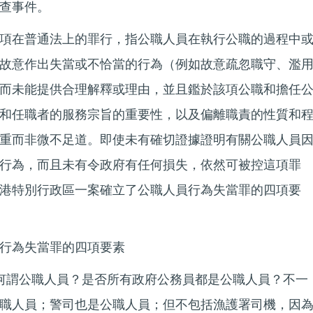
查事件。
項在普通法上的罪行，指公職人員在執行公職的過程中
故意作出失當或不恰當的行為（例如故意疏忽職守、濫
而未能提供合理解釋或理由，並且鑑於該項公職和擔任
和任職者的服務宗旨的重要性，以及偏離職責的性質和
重而非微不足道。即使未有確切證據證明有關公職人員
行為，而且未有令政府有任何損失，依然可被控這項罪
港特別行政區一案確立了公職人員行為失當罪的四項要
行為失當罪的四項要素
何謂公職人員？是否所有政府公務員都是公職人員？不一
職人員；警司也是公職人員；但不包括漁護署司機，因