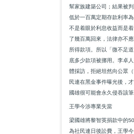
幫家族建築公司；結果被判
低於一百萬定期存款利率為0
不是着眼於利息收益而是着
了幾百萬回來，法律亦不應
所得款項。所以「微不足道
底多少款項被挪用。李卓人
體採訪，拒絕坦然向公眾（
民連在黑金事件曝光後，才
國雄很可能會永久侵吞該筆
王學今涉專業失當
梁國雄將黎智英捐款中的5
為社民連日後訟費，王學今