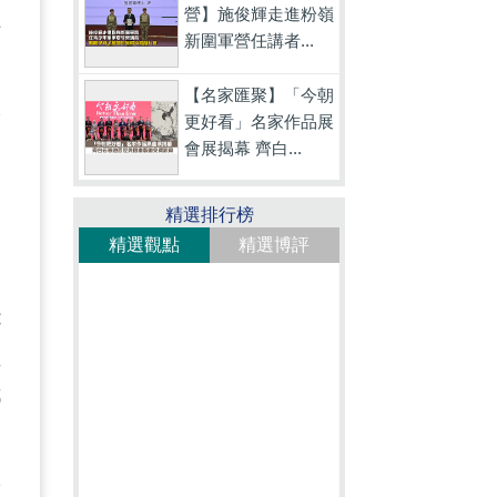
營】施俊輝走進粉嶺
任
新圍軍營任講者...
【名家匯聚】「今朝
根
更好看」名家作品展
會展揭幕 齊白...
精選排行榜
。
精選觀點
精選博評
的
能
員
都
款