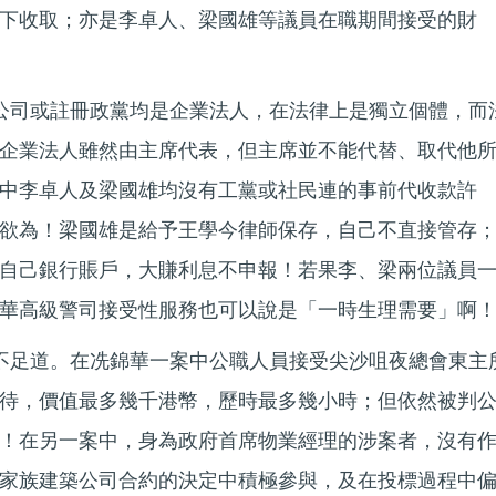
下收取；亦是李卓人、梁國雄等議員在職期間接受的財
公司或註冊政黨均是企業法人，在法律上是獨立個體，而
企業法人雖然由主席代表，但主席並不能代替、取代他
中李卓人及梁國雄均沒有工黨或社民連的事前代收款許
欲為！梁國雄是給予王學今律師保存，自己不直接管存
自己銀行賬戶，大賺利息不申報！若果李、梁兩位議員
華高級警司接受性服務也可以說是「一時生理需要」啊
不足道。在冼錦華一案中公職人員接受尖沙咀夜總會東主
待，價值最多幾千港幣，歷時最多幾小時；但依然被判
！在另一案中，身為政府首席物業經理的涉案者，沒有
家族建築公司合約的決定中積極參與，及在投標過程中