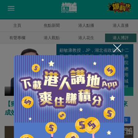
主頁
焦點新聞
港人點播
港人直播
有聲專欄
港人觀點
港人花生
港人博評
顧敏康教授，JP，湖北省政協第十二
屆、第十三屆委員，香港教育大學應
用政策研究及教育未來學院聯席副院
長、國家安全與法律教育研究中心總
監；原湘潭大學法學學部部長、信用
風險管理學院院長、博導；原香港城
市大學法律學院副院長、全國港澳研
顧敏康
作者其他博評
究會理事。
【獨家文章】優化歷史課程框架的意義與未來
成效
讚好
5
分享