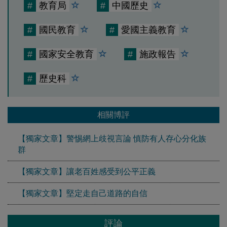
#
教育局
#
中國歷史
#
國民教育
#
愛國主義教育
#
國家安全教育
#
施政報告
#
歷史科
相關博評
【獨家文章】警惕網上歧視言論 慎防有人存心分化族
群
【獨家文章】讓老百姓感受到公平正義
【獨家文章】堅定走自己道路的自信
評論