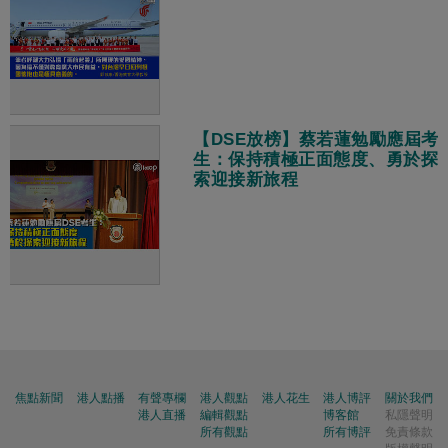
【DSE放榜】蔡若蓮勉勵應屆考
生：保持積極正面態度、勇於探
索迎接新旅程
焦點新聞
港人點播
有聲專欄
港人觀點
港人花生
港人博評
關於我們
港人直播
編輯觀點
博客館
私隱聲明
所有觀點
所有博評
免責條款