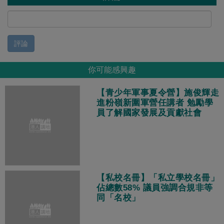
評論
你可能感興趣
【青少年軍事夏令營】施俊輝走
進粉嶺新圍軍營任講者 勉勵學
員了解國家發展及貢獻社會
【私校名冊】「私立學校名冊」
佔總數58% 議員強調合規非等
同「名校」