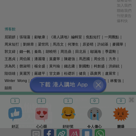
版權聲明
加入我們
聯絡我們
刊登廣告
爆料快
博客館
屈穎妍
|
張瑞蓮
|
顧敏康
|
《港人講地》編輯室
|
焦點短打
|
一周圈點
|
周末短打
|
劉炳章
|
梁世民
|
馬浩文
|
何濼生
|
原姿晴
|
許紹基
|
麥國華
|
郭文緯
|
錢一帆
|
秦島
|
胡曉明
|
周浩鼎
|
田北辰
|
鄔滿海
|
季霆剛
|
王惠貞
|
周伯展
|
潘麗瓊
|
葉慶寧
|
陳建強
|
馬恩國
|
周全浩
|
方舟
|
洪為民
|
鄧淑明
|
楊全盛
|
黃均瑜
|
錢志庸
|
劉國勳
|
柯創盛
|
洪錦鉉
|
陸頌雄
|
黃麗芳
|
嚴建平
|
甘文鋒
|
杜礎圻
|
健良
|
聶廣男
|
盧展常
|
Winter Wong
|
K2
|
梁文新
|
羅崑
|
姚銘
|
陳志豪
|
精選文章
|
林奮強
|
囍雨
© 港人講地
1
1
1
0
0
電郵: speakout@speakout.hk
傳真: 85228041301
All rights reserved.
好正
心心眼
好好笑
令人傷心
嬲爆
版權所有 不得轉載