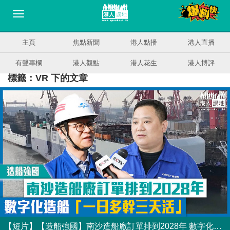
主頁
焦點新聞
港人點播
港人直播
有聲專欄
港人觀點
港人花生
港人博評
標籤：VR 下的文章
【短片】【造船強國】南沙造船廠訂單排到2028年 數字化造船「一日多幹三天活」