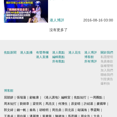
港人博評
2016-08-16 03:00
沒有更多了
焦點新聞
港人點播
有聲專欄
港人觀點
港人花生
港人博評
關於我們
港人直播
編輯觀點
博客館
私隱聲明
所有觀點
所有博評
免責條款
版權聲明
加入我們
聯絡我們
刊登廣告
爆料快
博客館
屈穎妍
|
張瑞蓮
|
顧敏康
|
《港人講地》編輯室
|
焦點短打
|
一周圈點
|
周末短打
|
劉炳章
|
梁世民
|
馬浩文
|
何濼生
|
原姿晴
|
許紹基
|
麥國華
|
郭文緯
|
錢一帆
|
秦島
|
胡曉明
|
周浩鼎
|
田北辰
|
鄔滿海
|
季霆剛
|
王惠貞
|
周伯展
|
潘麗瓊
|
葉慶寧
|
陳建強
|
馬恩國
|
周全浩
|
方舟
|