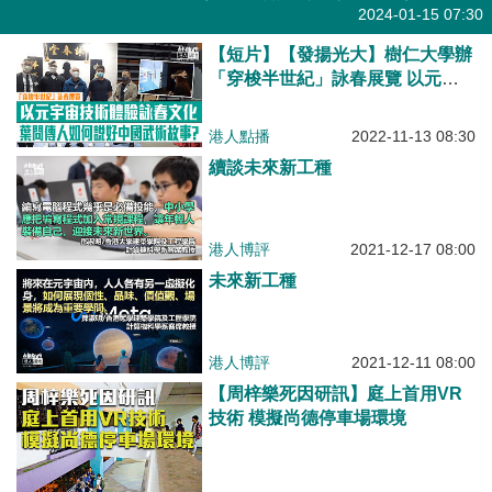
港人點播
2024-01-15 07:30
【短片】【發揚光大】樹仁大學辦
「穿梭半世紀」詠春展覽 以元宇
宙技術體驗詠春文化 葉問傳人如
何說好中國武術故事?
港人點播
2022-11-13 08:30
續談未來新工種
港人博評
2021-12-17 08:00
未來新工種
港人博評
2021-12-11 08:00
【周梓樂死因研訊】庭上首用VR
技術 模擬尚德停車場環境