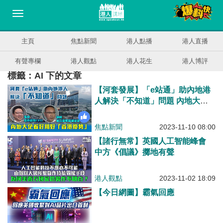
主頁
焦點新聞
港人點播
港人直播
有聲專欄
港人觀點
港人花生
港人博評
標籤：AI 下的文章
【河套發展】「e站通」助內地港
人解決「不知道」問題 內地大企
看好用好「香港優勢」
焦點新聞
2023-11-10 08:00
【諸行無常】英國人工智能峰會
中方《倡議》擲地有聲
港人觀點
2023-11-02 18:09
【今日網圖】霸氣回應