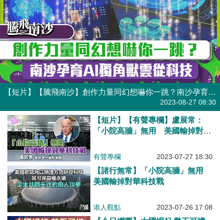
【短片】【騰飛南沙】創作力量同幻想嚇你一跳？南沙孕育AI獨角獸雲從科技
港人點播
2023-08-27 08:30
【短片】【有聲專欄】盧展常：
「小院高牆」無用 美國輸掉對華
科技戰
有聲專欄
2023-07-27 18:30
【諸行無常】「小院高牆」無用
美國輸掉對華科技戰
港人觀點
2023-07-26 17:08