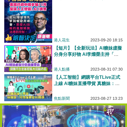
港人花生
2023-09-20 18:15
【短片】【全新玩法】AI糖妹虛擬
分身分享好物 AI李燦榮​主持「晚
間新聞」 網購平台出新招拓大灣
區市場
港人點播
2023-08-31 07:30
【人工智能】網購平台TLive正式
上線 AI糖妹直播帶貨 真糖妹：可
發掘更多AI用途
焦點新聞
2023-08-27 13:23