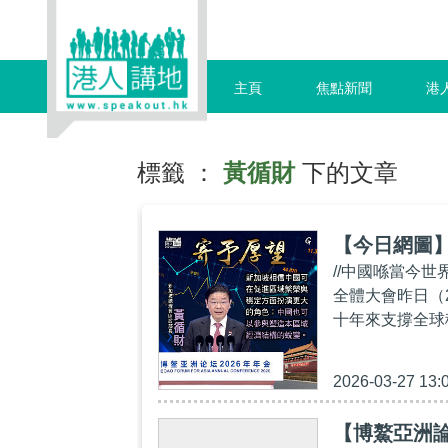
主頁
焦點新聞
港
標籤 ：
黃循財
下的文章
【今日網圖
//中國喺當今世
全體大會昨日（
十年來支撐全球
2026-03-27 13:
【博鰲亞洲