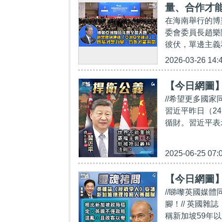
量、合作才
在海南舉行的博
委會委員長趙樂
彼伏，單邊主義
2026-03-26 14:
【今日網圖
//希望更多國
習近平昨日（2
循財。習近平表
2025-06-25 07:
【今日網圖
//睇嚟英國媒
腳！// 英國
稱新加坡59年以