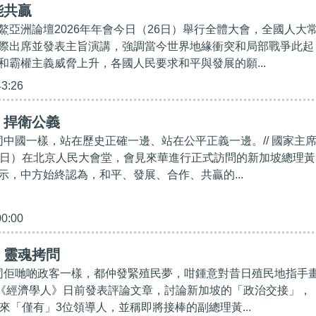
能共贏
鰲亞洲論壇2026年年會今日（26日）舉行全體大會，全國人大
際出席並發表主旨演講，強調當今世界地緣衝突和局部戰爭此起
和霸權主義威脅上升，各國人民要求和平與發展的願...
43:26
】捍衛公義
家同中國一樣，站在歷史正確一邊、站在公平正義一邊。// 國家主
4日）在北京人民大會堂，會見來華進行正式訪問的新加坡總理黃
示，中方始終認為，和平、發展、合作、共贏的...
00:00
】靈魂拷問
體同佢哋啲政客一樣，都仲發緊殖民夢，咁鍾意對昔日殖民地指手
雜誌《經濟學人》日前發表評論文章，討論新加坡的「政治交接」，
來「僅有」3位領導人，並稱即將接棒的副總理黃...