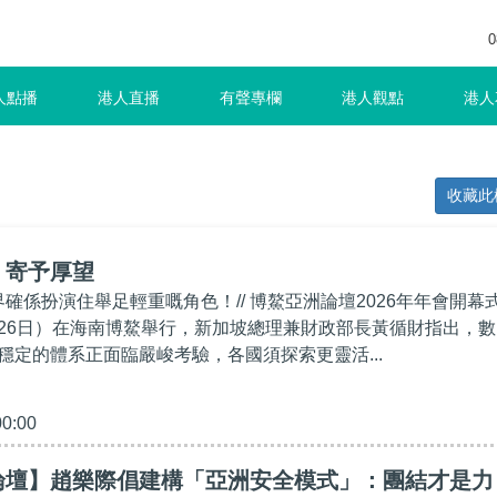
0
人點播
港人直播
有聲專欄
港人觀點
港人
收藏此
】寄予厚望
界確係扮演住舉足輕重嘅角色！// 博鰲亞洲論壇2026年年會開幕
26日）在海南博鰲舉行，新加坡總理兼財政部長黃循財指出，數
穩定的體系正面臨嚴峻考驗，各國須探索更靈活...
00:00
論壇】趙樂際倡建構「亞洲安全模式」：團結才是力