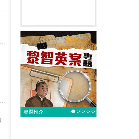
常
席
專題推介
畫