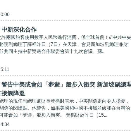
30:00
】中新深化合作
坡允許兩國旅客使用數字人民幣進行消費，係全球首例！// 中共中
務院副總理丁薛祥昨日（7日）在天津，會見新加坡副總理兼財
並共同主持中新雙邊合作聯委會第十九次會議、蘇...
45:11
】警告中美或會如「夢遊」般步入衝突 新加坡副總
方接觸降溫
總理的現任副總理兼財長黃循財表示，中美關係走向令人擔憂，
關係的閃燃點。他警告，如果美國和中國不接觸並緩和在台灣的
能會如「夢遊」般步入衝突。 黃循財於昨日（15...
34:34