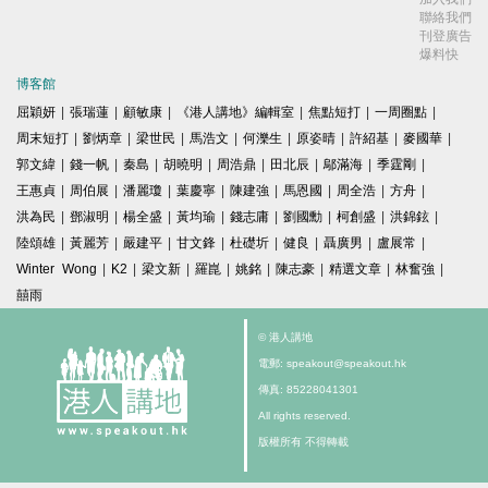
聯絡我們
刊登廣告
爆料快
博客館
屈穎妍
|
張瑞蓮
|
顧敏康
|
《港人講地》編輯室
|
焦點短打
|
一周圈點
|
周末短打
|
劉炳章
|
梁世民
|
馬浩文
|
何濼生
|
原姿晴
|
許紹基
|
麥國華
|
郭文緯
|
錢一帆
|
秦島
|
胡曉明
|
周浩鼎
|
田北辰
|
鄔滿海
|
季霆剛
|
王惠貞
|
周伯展
|
潘麗瓊
|
葉慶寧
|
陳建強
|
馬恩國
|
周全浩
|
方舟
|
洪為民
|
鄧淑明
|
楊全盛
|
黃均瑜
|
錢志庸
|
劉國勳
|
柯創盛
|
洪錦鉉
|
陸頌雄
|
黃麗芳
|
嚴建平
|
甘文鋒
|
杜礎圻
|
健良
|
聶廣男
|
盧展常
|
Winter Wong
|
K2
|
梁文新
|
羅崑
|
姚銘
|
陳志豪
|
精選文章
|
林奮強
|
囍雨
© 港人講地
電郵: speakout@speakout.hk
傳真: 85228041301
All rights reserved.
版權所有 不得轉載