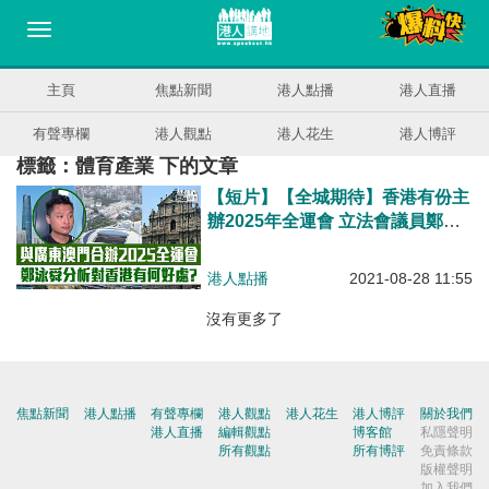
主頁
焦點新聞
港人點播
港人直播
有聲專欄
港人觀點
港人花生
港人博評
標籤：體育產業 下的文章
【短片】【全城期待】香港有份主
辦2025年全運會 立法會議員鄭泳
舜:高水平體育盛事、助團結香港
與內地居民、並推動本港提升體育
港人點播
2021-08-28 11:55
設施和體育產業發展
沒有更多了
焦點新聞
港人點播
有聲專欄
港人觀點
港人花生
港人博評
關於我們
港人直播
編輯觀點
博客館
私隱聲明
所有觀點
所有博評
免責條款
版權聲明
加入我們