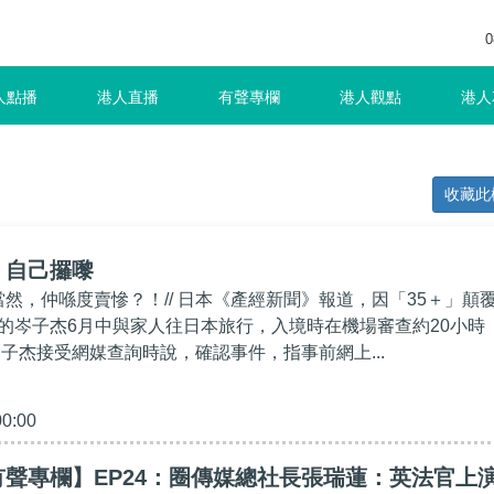
0
人點播
港人直播
有聲專欄
港人觀點
港人
收藏此
】自己攞嚟
當然，仲喺度賣慘？！// 日本《產經新聞》報道，因「35＋」顛
的岑子杰6月中與家人往日本旅行，入境時在機場審查約20小時
岑子杰接受網媒查詢時說，確認事件，指事前網上...
00:00
聲專欄】EP24：圈傳媒總社長張瑞蓮：英法官上