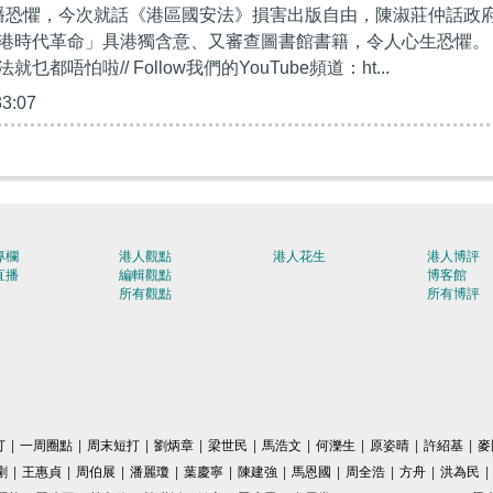
散播恐懼，今次就話《港區國安法》損害出版自由，陳淑莊仲話政
，國際人權公約訂明自由非絶對
港時代革命」具港獨含意、又審查圖書館書籍，令人心生恐懼。
都唔怕啦// Follow我們的YouTube頻道：ht...
33:07
專欄
港人觀點
港人花生
港人博評
直播
編輯觀點
博客館
所有觀點
所有博評
打
|
一周圈點
|
周末短打
|
劉炳章
|
梁世民
|
馬浩文
|
何濼生
|
原姿晴
|
許紹基
|
麥
剛
|
王惠貞
|
周伯展
|
潘麗瓊
|
葉慶寧
|
陳建強
|
馬恩國
|
周全浩
|
方舟
|
洪為民
|