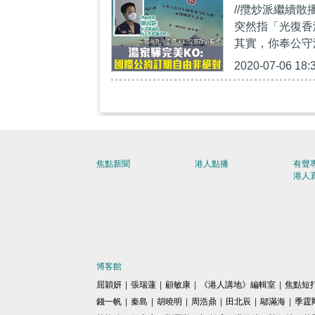
//攬炒派繼續
須自我約束
突然指「光復香
其實，你奉公守法就乜
2020-07-06 18:
焦點新聞
港人點播
有聲
港人
博客館
屈穎妍
|
張瑞蓮
|
顧敏康
|
《港人講地》編輯室
|
焦點短
錢一帆
|
秦島
|
胡曉明
|
周浩鼎
|
田北辰
|
鄔滿海
|
季霆