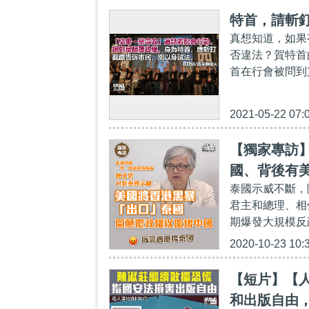
特首，請斬
真想知道，如果
否違法？賀特首
首在行會被問到
2021-05-22 07:
【獨家專訪
國、背後有
泰國示威不斷，
君主和總理、相
期爆發大規模反
2020-10-23 10:
【短片】【
和出版自由