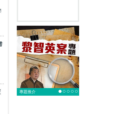
們
需
覆
專題推介