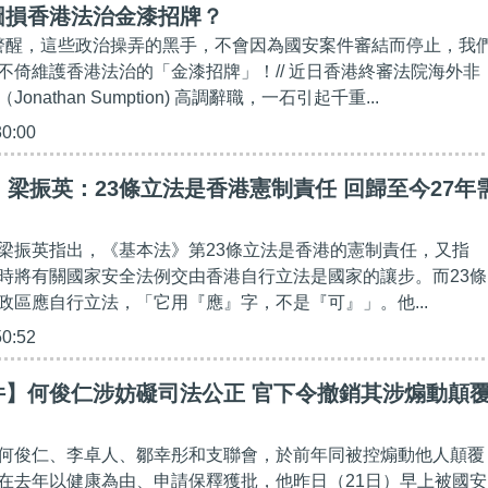
圖損香港法治金漆招牌？
常警醒，這些政治操弄的黑手，不會因為國安案件審結而停止，我
不倚維護香港法治的「金漆招牌」！// 近日香港終審法院海外非
nathan Sumption) 高調辭職，一石引起千重...
30:00
】梁振英：23條立法是香港憲制責任 回歸至今27年
梁振英指出，《基本法》第23條立法是香港的憲制責任，又指
時將有關國家安全法例交由香港自行立法是國家的讓步。而23條
政區應自行立法，「它用『應』字，不是『可』」。他...
50:52
件】何俊仁涉妨礙司法公正 官下令撤銷其涉煽動顛
何俊仁、李卓人、鄒幸彤和支聯會，於前年同被控煽動他人顛覆
在去年以健康為由、申請保釋獲批，他昨日（21日）早上被國安