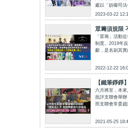
處以「妨礙司法
2023-03-22 12:
眾籌須規限 
「眾籌」活動近
制度。2019
獻，是名副其實
2022-12-22 16:
【鐵筆錚錚
六月將至，本來
批評支聯會舉辦
而支聯會常委趙
2021-05-25 18: