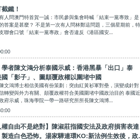
釘截鐵！
有人問澳門特首賀一誠：市民參與集會時喊「結束一黨專致」是
的答案是甚麼？ 不是第一次有人問林鄭這問題，三個星期前，
支聯會口號「結束一黨專政」會否違反《港區國安...
00:00
】學者陳文鴻分析泰國示威：香港黑暴「出口」泰
美國「影子」、圖顛覆政權以圍堵中國
陳文鴻博士相信美國有份策劃：突由紅黃衫軍對壘，演變成針對
信轉變與外力有關、顛覆政權符合美國圍堵中國政治目的 泰國
政府示威，珠海學院一帶一路研究所所長陳文鴻博...
30:00
人權自由不是絶對】陳淑莊指國安法及政府損害表達
，製造白色恐怖。湯家驊連環KO:新法例生效後，政