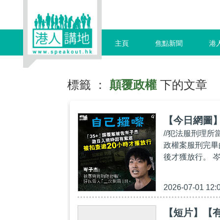
主頁
焦點新聞
港
標籤 ：
顛覆政權
下的文章
【今日網圖
//犯法服刑理所
政權案服刑完畢
後才獲放行。 
2026-07-01 12:
【短片】【有