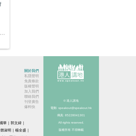
府
關於我們
私隱聲明
免責條款
版權聲明
加入我們
聯絡我們
© 港人講地
刊登廣告
爆料快
電郵: speakout@speakout.hk
傳真: 85228041301
國華
|
郭文緯
|
All rights reserved.
鄧淑明
|
楊全盛
|
版權所有 不得轉載