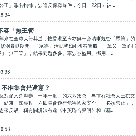
公正」罪名拘捕，涉違反保釋條件，今日（22日）被...
18:34
不容「無王管」
年來在全球大行其道，惟香港至今亦無一套清晰規管「眾籌」的
年反修例暴動期間，「眾籌」活動就如雨後春筍般，一筆又一筆的
的「無王管」，結果問題多多。牽涉被盜用、挪用、...
03:36
】不准集會是違憲？
反對派又會舉辦「一年一度」的六四集會，早前有社會人士撰文
「結束一黨專政」六四集會遊行危害國家安全、「必須禁止」，
恩來反駁，稱有關說法有違《中英聯合聲明》和《基...
46:58