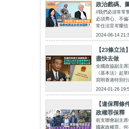
政治戲碼、
//我們必須常
必須齊心、不偏
常任法官岑耀信（Jo
2024-06-14 21:
【23條立法
盡快去做
全國政協副主席
《基本法》起草
寫明香港特別行
2024-01-26 19:
【違保釋條
政權罪保釋
前支聯會副主席
國家政權罪。何