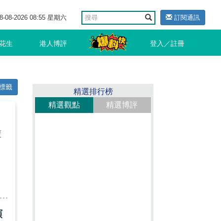
8-08-2026 08:55 星期六
訂閱通訊
花生
港人博評
登入／註冊
標籤
精選排行榜
精選觀點
精選博評
覆
演