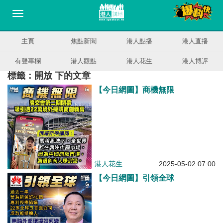
主頁
焦點新聞
港人點播
港人直播
有聲專欄
港人觀點
港人花生
港人博評
標籤：開放 下的文章
【今日網圖】商機無限
港人花生
2025-05-02 07:00
【今日網圖】引領全球