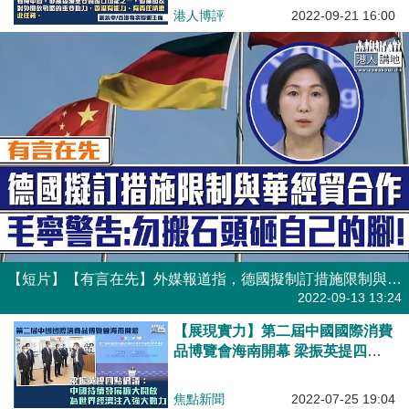
港人博評
2022-09-21 16:00
【短片】【有言在先】外媒報道指，德國擬制訂措施限制與華經貿合作、以減低中國市場對德企吸引力 毛寧警告: 不要搬起石頭砸了自己的腳!
港人點播
2022-09-13 13:24
【展現實力】第二屆中國國際消費
品博覽會海南開幕 梁振英提四點
倡議：中國持續發展擴大開放、為
世界經濟注入強大動力
焦點新聞
2022-07-25 19:04