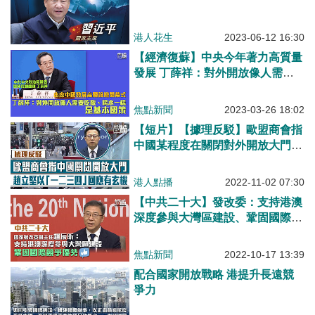
港人花生
2023-06-12 16:30
【經濟復蘇】中央今年著力高質量
發展 丁薛祥：對外開放像人需要
吃飯、喝水一樣 是基本國策
焦點新聞
2023-03-26 18:02
【短片】【據理反駁】歐盟商會指
中國某程度在關閉對外開放大門?
趙立堅以「一二三四」回應有玄機
港人點播
2022-11-02 07:30
【中共二十大】發改委：支持港澳
深度參與大灣區建設、鞏固國際競
爭優勢
焦點新聞
2022-10-17 13:39
配合國家開放戰略 港提升長遠競
爭力