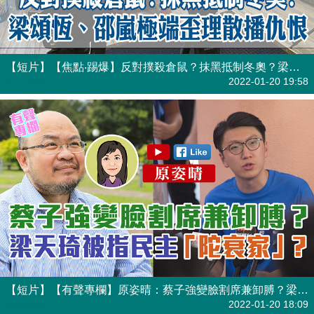
【短片】【焦點‧踢爆】反對撲殺倉鼠？抹黑抵制冬奧？梁頌恆、邵嵐極端歪理散播仇恨
港人點播
2022-01-20 19:58
【短片】【有聲專欄】原姿晴：蔡子強變臉割席兼卸膊？梁天琦被指民主「陀衰家」？
有聲專欄
2022-01-20 18:09