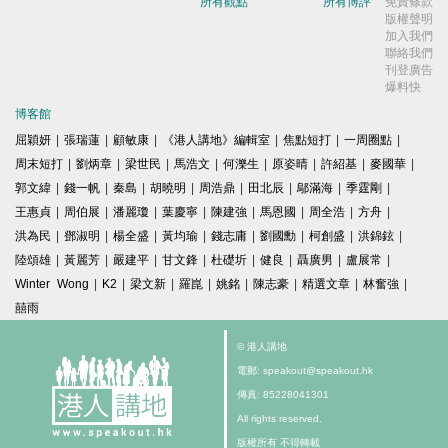
所有觀點
所有博評
免責條款
版權聲明
加入我們
聯絡我們
刊登廣告
爆料快
博客館
屈穎妍
|
張瑞蓮
|
顧敏康
|
《港人講地》編輯室
|
焦點短打
|
一周圈點
|
周末短打
|
劉炳章
|
梁世民
|
馬浩文
|
何濼生
|
原姿晴
|
許紹基
|
麥國華
|
郭文緯
|
錢一帆
|
秦島
|
胡曉明
|
周浩鼎
|
田北辰
|
鄔滿海
|
季霆剛
|
王惠貞
|
周伯展
|
潘麗瓊
|
葉慶寧
|
陳建強
|
馬恩國
|
周全浩
|
方舟
|
洪為民
|
鄧淑明
|
楊全盛
|
黃均瑜
|
錢志庸
|
劉國勳
|
柯創盛
|
洪錦鉉
|
陸頌雄
|
黃麗芳
|
嚴建平
|
甘文鋒
|
杜礎圻
|
健良
|
聶廣男
|
盧展常
|
Winter Wong
|
K2
|
梁文新
|
羅崑
|
姚銘
|
陳志豪
|
精選文章
|
林奮強
|
囍雨
© 港人講地
電郵: speakout@speakout.hk
傳真: 85228041301
All rights reserved.
版權所有 不得轉載