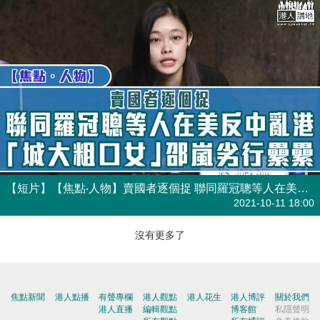
【短片】【焦點‧人物】賣國者逐個捉 聯同羅冠聰等人在美反中亂港、「城大粗口女」邵嵐劣行纍纍
港人點播
2021-10-11 18:00
沒有更多了
焦點新聞
港人點播
有聲專欄
港人觀點
港人花生
港人博評
關於我們
港人直播
編輯觀點
博客館
私隱聲明