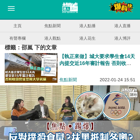
主頁
焦點新聞
港人點播
港人直播
有聲專欄
港人觀點
港人花生
港人博評
標籤：邵嵐 下的文章
【執正來做】城大要求學生會14天
內提交近16年審計報告 否則收回
會址禁用大學名稱
焦點新聞
2022-01-24 15:51