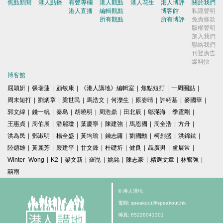
焦點新聞
港人點播
有聲專欄
港人觀點
港人花生
港人博評
關於我們
港人直播
編輯觀點
博客館
私隱聲明
所有觀點
所有博評
免責條款
版權聲明
加入我們
聯絡我們
刊登廣告
爆料快
博客館
屈穎妍
|
張瑞蓮
|
顧敏康
|
《港人講地》編輯室
|
焦點短打
|
一周圈點
|
周末短打
|
劉炳章
|
梁世民
|
馬浩文
|
何濼生
|
原姿晴
|
許紹基
|
麥國華
|
郭文緯
|
錢一帆
|
秦島
|
胡曉明
|
周浩鼎
|
田北辰
|
鄔滿海
|
季霆剛
|
王惠貞
|
周伯展
|
潘麗瓊
|
葉慶寧
|
陳建強
|
馬恩國
|
周全浩
|
方舟
|
洪為民
|
鄧淑明
|
楊全盛
|
黃均瑜
|
錢志庸
|
劉國勳
|
柯創盛
|
洪錦鉉
|
陸頌雄
|
黃麗芳
|
嚴建平
|
甘文鋒
|
杜礎圻
|
健良
|
聶廣男
|
盧展常
|
Winter Wong
|
K2
|
梁文新
|
羅崑
|
姚銘
|
陳志豪
|
精選文章
|
林奮強
|
囍雨
© 港人講地
電郵: speakout@speakout.hk
傳真: 85228041301