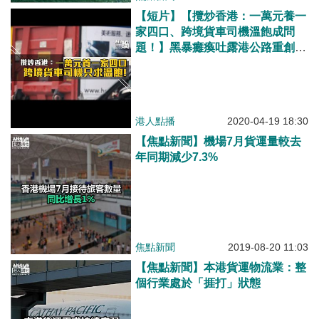
【短片】【攬炒香港：一萬元養一
家四口、跨境貨車司機溫飽成問
題！】黑暴癱瘓吐露港公路重創跨
境貨運 跨境貨車司機陳文送：不
失業但衰過攞綜援、連買斤豬肉都
要諗！
港人點播
2020-04-19 18:30
【焦點新聞】機場7月貨運量較去
年同期減少7.3%
焦點新聞
2019-08-20 11:03
【焦點新聞】本港貨運物流業：整
個行業處於「捱打」狀態