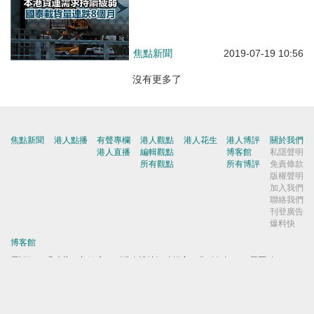
焦點新聞
2019-07-19 10:56
沒有更多了
焦點新聞
港人點播
有聲專欄
港人觀點
港人花生
港人博評
關於我們
港人直播
編輯觀點
博客館
私隱聲明
所有觀點
所有博評
免責條款
版權聲明
加入我們
聯絡我們
刊登廣告
爆料快
博客館
屈穎妍
|
張瑞蓮
|
顧敏康
|
《港人講地》編輯室
|
焦點短打
|
一周圈點
|
周末短打
|
劉炳章
|
梁世民
|
馬浩文
|
何濼生
|
原姿晴
|
許紹基
|
麥國華
|
郭文緯
|
錢一帆
|
秦島
|
胡曉明
|
周浩鼎
|
田北辰
|
鄔滿海
|
季霆剛
|
王惠貞
|
周伯展
|
潘麗瓊
|
葉慶寧
|
陳建強
|
馬恩國
|
周全浩
|
方舟
|