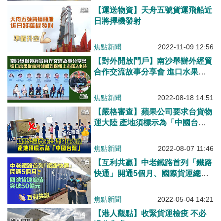
【運送物資】天舟五號貨運飛船近
日將擇機發射
焦點新聞
2022-11-09 12:56
【對外開放門戶】南沙舉辦外經貿
合作交流故事分享會 進口水果從
南沙卸船到廣州上市僅2小時
焦點新聞
2022-08-18 14:51
【嚴格審查】蘋果公司要求台貨物
運大陸 產地須標示為「中國台
灣」
焦點新聞
2022-08-07 11:46
【互利共贏】中老鐵路首列「鐵路
快通」開通5個月、國際貨運總值
突破50億元
焦點新聞
2022-05-04 14:21
【港人觀點】收緊貨運檢疫 不必