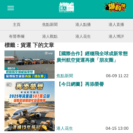
主頁
焦點新聞
港人點播
港人直播
有聲專欄
港人觀點
港人花生
港人博評
標籤：貨運 下的文章
【國際合作】經穗飛全球成新常態
廣州航空貨運再擴「朋友圈」
焦點新聞
06-09 11:22
【今日網圖】再添榮譽
港人花生
04-15 13:00