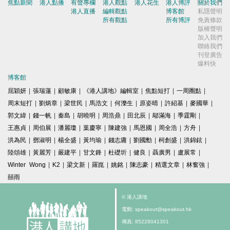
焦點新聞
港人點播
有聲專欄
港人觀點
港人花生
港人博評
關於我們
港人直播
編輯觀點
博客館
私隱聲明
所有觀點
所有博評
免責條款
版權聲明
加入我們
聯絡我們
刊登廣告
爆料快
博客館
屈穎妍
|
張瑞蓮
|
顧敏康
|
《港人講地》編輯室
|
焦點短打
|
一周圈點
|
周末短打
|
劉炳章
|
梁世民
|
馬浩文
|
何濼生
|
原姿晴
|
許紹基
|
麥國華
|
郭文緯
|
錢一帆
|
秦島
|
胡曉明
|
周浩鼎
|
田北辰
|
鄔滿海
|
季霆剛
|
王惠貞
|
周伯展
|
潘麗瓊
|
葉慶寧
|
陳建強
|
馬恩國
|
周全浩
|
方舟
|
洪為民
|
鄧淑明
|
楊全盛
|
黃均瑜
|
錢志庸
|
劉國勳
|
柯創盛
|
洪錦鉉
|
陸頌雄
|
黃麗芳
|
嚴建平
|
甘文鋒
|
杜礎圻
|
健良
|
聶廣男
|
盧展常
|
Winter Wong
|
K2
|
梁文新
|
羅崑
|
姚銘
|
陳志豪
|
精選文章
|
林奮強
|
囍雨
© 港人講地
電郵: speakout@speakout.hk
傳真: 85228041301