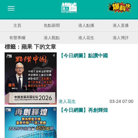
主頁
焦點新聞
港人點播
港人直播
有聲專欄
港人觀點
港人花生
港人博評
標籤：蘋果 下的文章
【今日網圖】點讚中國
港人花生
03-24 07:00
【今日網圖】再創輝煌