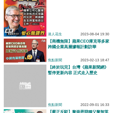
港人花生
2023-08-04 19:30
【商機無限】蘋果CEO庫克等​​多家
跨國企業高層據報計劃訪華
焦點新聞
2023-02-13 18:47
【終於玩完】台灣《蘋果新聞網》
暫停更新內容 正式走入歷史
焦點新聞
2022-09-01 16:33
【嚴正反駁】黎崇恩辯稱父黎智英