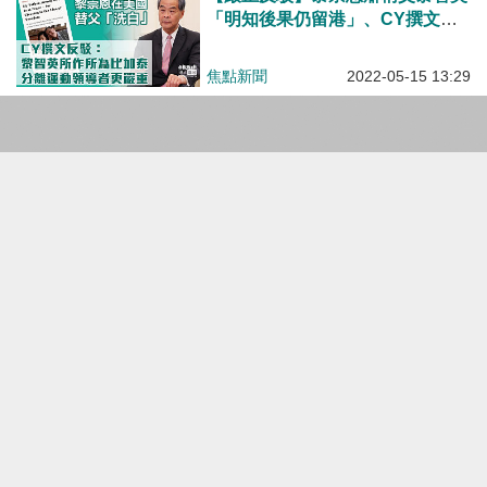
「明知後果仍留港」、CY撰文反
駁黎智英「只是算錯」 所作所為
比加泰羅尼亞分離運動領導者更嚴
焦點新聞
2022-05-15 13:29
重
【短片】【有聲專欄】原姿晴：吳靄儀玩法律求脫身？《立場》轉英國求翻生？
有聲專欄
| 原姿晴
2022-01-06 17:00
【今日網圖】波波發功 蘋果收工