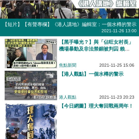
【短片】【有聲專欄】《港人講地》編輯室：一個水樽的警示
有聲專欄
| 《港人講地》編輯室
2021-11-26 13:00
【黑手曝光？】與「佔旺女村長」
機場暴動及非法禁錮被判囚 賴雲
龍庭上爆料：係美國間諜Mark
Simon指使我去做！向14億中國人
焦點新聞
2021-11-25 15:06
道歉！
【港人觀點】一個水樽的警示
港人觀點
2021-11-23 20:23
【今日網圖】理大奪回戰兩周年！