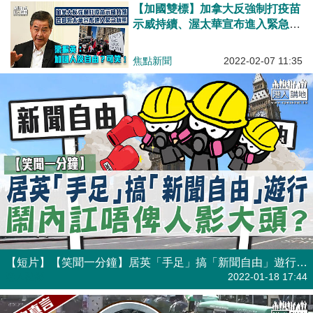
【加國雙標】加拿大反強制打疫苗
示威持續、渥太華宣布進入緊急狀
態 梁振英：加國人沒自由？
焦點新聞
2022-02-07 11:35
【短片】【笑聞一分鐘】居英「手足」搞「新聞自由」遊行、鬧內訌唔俾人影大頭？
港人點播
2022-01-18 17:44