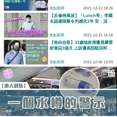
焦點新聞
2021-12-22 18:26
【反修例風波】「Lunch哥」李國
永認違限聚令判感化1年 官：須接
受心理及精神輔導
焦點新聞
2021-12-21 16:56
【咎由自取】33歲地政測量員藏雷
射筆囚3個月 上訴遭高院駁回即時
服刑
焦點新聞
2021-12-06 13:59