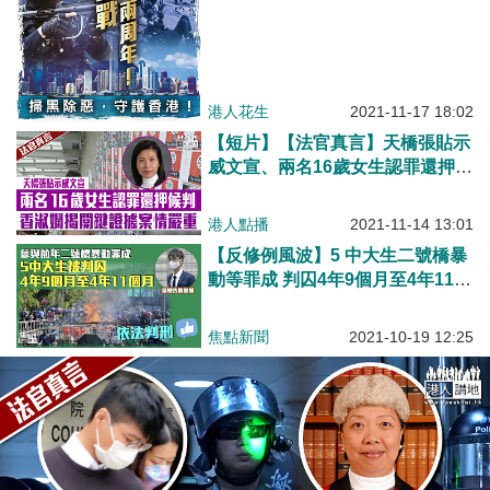
港人花生
2021-11-17 18:02
【短片】【法官真言】天橋張貼示
威文宣、兩名16歲女生認罪還押候
判、香淑嫻揭關鍵證據案情嚴重
港人點播
2021-11-14 13:01
【反修例風波】5 中大生二號橋暴
動等罪成 判囚4年9個月至4年11個
月
焦點新聞
2021-10-19 12:25