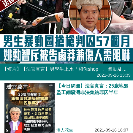
【短片】【法官真言】男學生上水「和你shop」、暴動及圖搶警槍4罪罪成判囚57個月。法官姚勳智怒斥被告行為鹵莽兼傷人需重判
港人點播
2021-09-26 13:39
【今日網圖】法官真言：25歲地盤
監工銅鑼灣非法集結罪囚半年
港人花生
2021-09-16 18:07