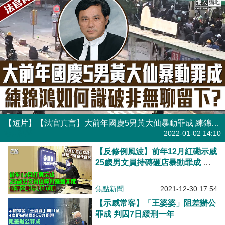
【短片】【法官真言】大前年國慶5男黃大仙暴動罪成 練錦鴻如何識破非無聊留下？
港人點播
2022-01-02 14:10
【反修例風波】前年12月紅磡示威
25歲男文員持磚砸店暴動罪成 還
押至明年1月判刑
焦點新聞
2021-12-30 17:54
【示威常客】「王婆婆」阻差辦公
罪成 判囚7日緩刑一年