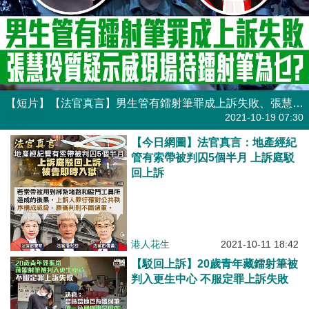
【短片】【法官真言】男生管有鐳射筆罪成上訴失敗、張慧玲質疑示威現場持鐳射筆為乜?
港人點播
2021-10-19 07:30
【今日網圖】法官真言：地產經紀
管有索帶被判囚5個半月 上訴庭駁
回上訴
港人花生
2021-10-11 18:42
【駁回上訴】20歲青年藏鐳射筆被
判入更生中心 不服定罪上訴失敗