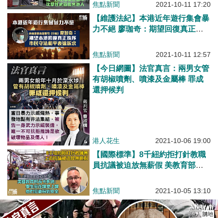
焦點新聞
2021-10-11 17:20
【維護法紀】本港近年遊行集會暴
力不絕 廖珈奇：期望回復真正秩
序、市民守法和平表達訴求
焦點新聞
2021-10-11 12:57
【今日網圖】法官真言：兩男女管
有胡椒噴劑、噴漆及金屬棒 罪成
還押候判
港人花生
2021-10-06 19:00
【國際標準】8千紐約拒打針教職
員抗議被迫放無薪假 美教育部
長：強制打針是正確決定
焦點新聞
2021-10-05 13:10