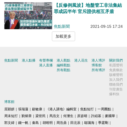
【反修例風波】地盤管工非法集結
罪成囚半年 官斥證供相互矛盾
焦點新聞
2021-09-15 17:24
加載更多
焦點新聞
港人點播
有聲專欄
港人觀點
港人花生
港人博評
關於我們
港人直播
編輯觀點
博客館
私隱聲明
所有觀點
所有博評
免責條款
版權聲明
加入我們
聯絡我們
刊登廣告
爆料快
博客館
屈穎妍
|
張瑞蓮
|
顧敏康
|
《港人講地》編輯室
|
焦點短打
|
一周圈點
|
周末短打
|
劉炳章
|
梁世民
|
馬浩文
|
何濼生
|
原姿晴
|
許紹基
|
麥國華
|
郭文緯
|
錢一帆
|
秦島
|
胡曉明
|
周浩鼎
|
田北辰
|
鄔滿海
|
季霆剛
|