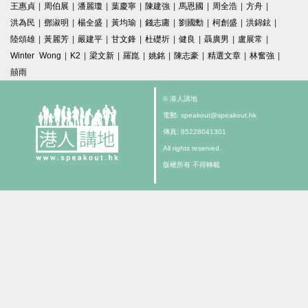
王惠貞
|
周伯展
|
潘麗瓊
|
葉慶寧
|
陳建強
|
馬恩國
|
周全浩
|
方舟
|
洪為民
|
鄧淑明
|
楊全盛
|
黃均瑜
|
錢志庸
|
劉國勳
|
柯創盛
|
洪錦鉉
|
陸頌雄
|
黃麗芳
|
嚴建平
|
甘文鋒
|
杜礎圻
|
健良
|
聶廣男
|
盧展常
|
Winter Wong
|
K2
|
梁文新
|
羅崑
|
姚銘
|
陳志豪
|
精選文章
|
林奮強
|
囍雨
© 港人講地
電郵: speakout@speakout.hk
傳真: 85228041301
All rights reserved.
版權所有 不得轉載