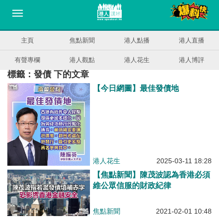
主頁
焦點新聞
港人點播
港人直播
有聲專欄
港人觀點
港人花生
港人博評
標籤：發債 下的文章
【今日網圖】最佳發債地
港人花生
2025-03-11 18:28
【焦點新聞】陳茂波認為香港必須
維公眾信服的財政紀律
焦點新聞
2021-02-01 10:48