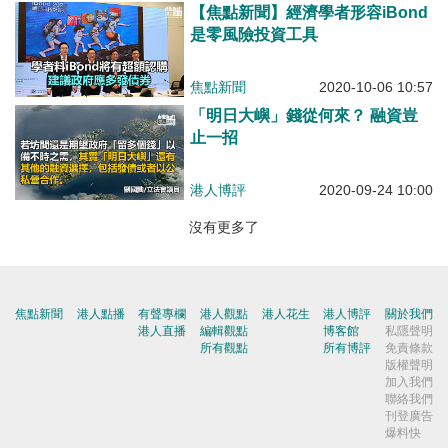
【焦點新聞】經濟學者形容iBond
是零風險投資工具
焦點新聞
2020-10-06 10:57
「明日大嶼」錢從何來？ 融資豈
止一招
港人博評
2020-09-24 10:00
沒有更多了
焦點新聞
港人點播
有聲專欄
港人觀點
港人花生
港人博評
關於我們
港人直播
編輯觀點
博客館
私隱聲明
所有觀點
所有博評
免責條款
版權聲明
加入我們
聯絡我們
刊登廣告
爆料快