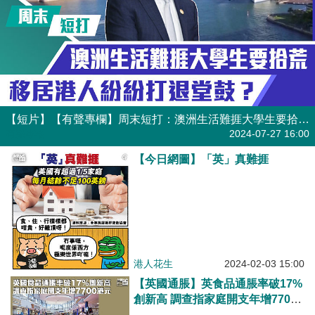
【短片】【有聲專欄】周末短打：澳洲生活難捱大學生要拾荒 移居港人紛紛打退堂鼓？
有聲專欄
2024-07-27 16:00
【今日網圖】「英」真難捱
港人花生
2024-02-03 15:00
【英國通脹】英食品通脹率破17%
創新高 調查指家庭開支年增7700
港元