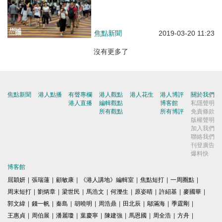
焦點新聞
2019-03-20 11:23
沒有更多了
焦點新聞
港人點播
有聲專欄
港人觀點
港人花生
港人博評
關於我們
港人直播
編輯觀點
博客館
私隱聲明
所有觀點
所有博評
免責條款
版權聲明
加入我們
聯絡我們
刊登廣告
爆料快
博客館
屈穎妍
|
張瑞蓮
|
顧敏康
|
《港人講地》編輯室
|
焦點短打
|
一周圈點
|
周末短打
|
劉炳章
|
梁世民
|
馬浩文
|
何濼生
|
原姿晴
|
許紹基
|
麥國華
|
郭文緯
|
錢一帆
|
秦島
|
胡曉明
|
周浩鼎
|
田北辰
|
鄔滿海
|
季霆剛
|
王惠貞
|
周伯展
|
潘麗瓊
|
葉慶寧
|
陳建強
|
馬恩國
|
周全浩
|
方舟
|