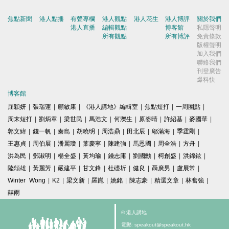
焦點新聞
港人點播
有聲專欄
港人觀點
港人花生
港人博評
關於我們
港人直播
編輯觀點
博客館
私隱聲明
所有觀點
所有博評
免責條款
版權聲明
加入我們
聯絡我們
刊登廣告
爆料快
博客館
屈穎妍
|
張瑞蓮
|
顧敏康
|
《港人講地》編輯室
|
焦點短打
|
一周圈點
|
周末短打
|
劉炳章
|
梁世民
|
馬浩文
|
何濼生
|
原姿晴
|
許紹基
|
麥國華
|
郭文緯
|
錢一帆
|
秦島
|
胡曉明
|
周浩鼎
|
田北辰
|
鄔滿海
|
季霆剛
|
王惠貞
|
周伯展
|
潘麗瓊
|
葉慶寧
|
陳建強
|
馬恩國
|
周全浩
|
方舟
|
洪為民
|
鄧淑明
|
楊全盛
|
黃均瑜
|
錢志庸
|
劉國勳
|
柯創盛
|
洪錦鉉
|
陸頌雄
|
黃麗芳
|
嚴建平
|
甘文鋒
|
杜礎圻
|
健良
|
聶廣男
|
盧展常
|
Winter Wong
|
K2
|
梁文新
|
羅崑
|
姚銘
|
陳志豪
|
精選文章
|
林奮強
|
囍雨
© 港人講地
電郵: speakout@speakout.hk