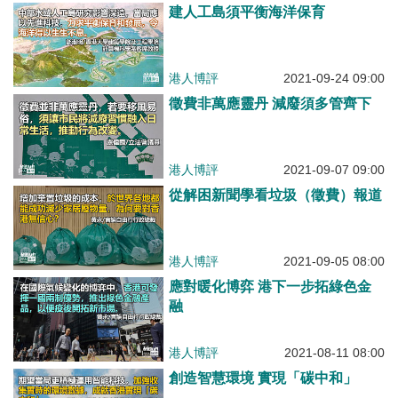
建人工島須平衡海洋保育
港人博評
2021-09-24 09:00
徵費非萬應靈丹 減廢須多管齊下
港人博評
2021-09-07 09:00
從解困新聞學看垃圾（徵費）報道
港人博評
2021-09-05 08:00
應對暖化博弈 港下一步拓綠色金
融
港人博評
2021-08-11 08:00
創造智慧環境 實現「碳中和」