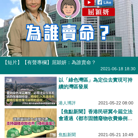
【短片】【有聲專欄】屈穎妍：為誰賣命？
有聲專欄
| 屈穎妍
2021-06-18 18:30
以「綠色灣區」為定位去實現可持
續的灣區發展
港人博評
2021-05-22 08:00
【焦點新聞】香港民研冀今屆立法
會通過《都市固體廢物收費條例草
案》
焦點新聞
2021-05-21 10:49