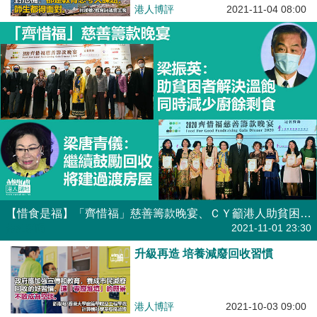
港人博評
2021-11-04 08:00
【惜食是福】「齊惜福」慈善籌款晚宴、ＣＹ籲港人助貧困者解決溫飽、同時盡量減少廚餘剩食、梁唐青儀：未來建過渡性房屋
焦點新聞
2021-11-01 23:30
升級再造 培養減廢回收習慣
港人博評
2021-10-03 09:00