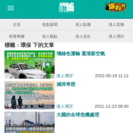
主頁
焦點新聞
港人點播
港人直播
有聲專欄
港人觀點
港人花生
港人博評
標籤：環保 下的文章
增綠色運輸 還清新空氣
港人博評
2022-05-18 11:12
減排奇想
港人博評
2021-12-23 08:00
大國的全球危機處理