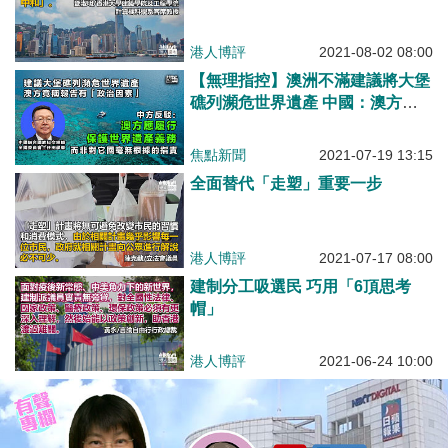
港人博評
2021-08-02 08:00
【無理指控】澳洲不滿建議將大堡
礁列瀕危世界遺產 中國：澳方應
履行保護世界遺產義務、而非對他
國毫無根據的指摘
焦點新聞
2021-07-19 13:15
全面替代「走塑」重要一步
港人博評
2021-07-17 08:00
建制分工吸選民 巧用「6頂思考
帽」
港人博評
2021-06-24 10:00