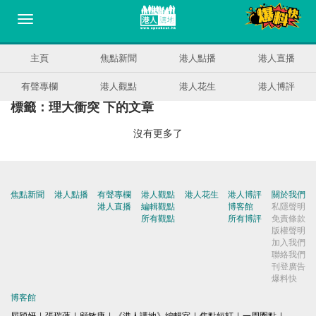
主頁
焦點新聞
港人點播
港人直播
有聲專欄
港人觀點
港人花生
港人博評
標籤：理大衝突 下的文章
沒有更多了
焦點新聞
港人點播
有聲專欄
港人觀點
港人花生
港人博評
關於我們
港人直播
編輯觀點
博客館
私隱聲明
所有觀點
所有博評
免責條款
版權聲明
加入我們
聯絡我們
刊登廣告
爆料快
博客館