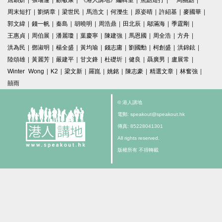
屈穎妍
|
張瑞蓮
|
顧敏康
|
《港人講地》編輯室
|
焦點短打
|
一周圈點
|
周末短打
|
劉炳章
|
梁世民
|
馬浩文
|
何濼生
|
原姿晴
|
許紹基
|
麥國華
|
郭文緯
|
錢一帆
|
秦島
|
胡曉明
|
周浩鼎
|
田北辰
|
鄔滿海
|
季霆剛
|
王惠貞
|
周伯展
|
潘麗瓊
|
葉慶寧
|
陳建強
|
馬恩國
|
周全浩
|
方舟
|
洪為民
|
鄧淑明
|
楊全盛
|
黃均瑜
|
錢志庸
|
劉國勳
|
柯創盛
|
洪錦鉉
|
陸頌雄
|
黃麗芳
|
嚴建平
|
甘文鋒
|
杜礎圻
|
健良
|
聶廣男
|
盧展常
|
Winter Wong
|
K2
|
梁文新
|
羅崑
|
姚銘
|
陳志豪
|
精選文章
|
林奮強
|
囍雨
© 港人講地
電郵: speakout@speakout.hk
傳真: 85228041301
All rights reserved.
版權所有 不得轉載