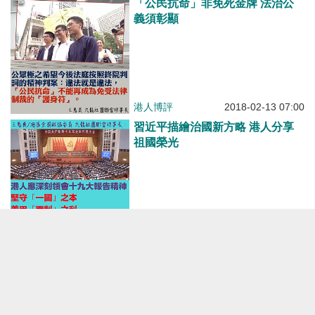
「公民抗命」非免死金牌 法治公
義須彰顯
港人博評
2018-02-13 07:00
習近平描繪治國新方略 港人分享
祖國榮光
港人博評
2017-10-21 02:00
教大冒犯標語人神共憤不容姑息