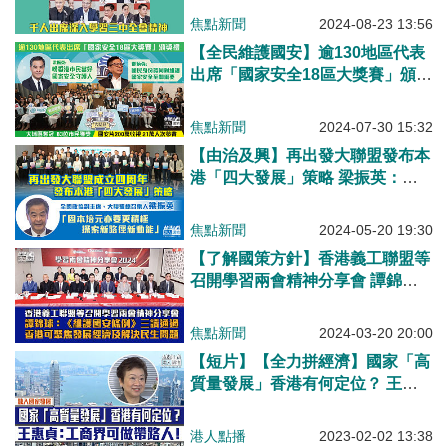
神
焦點新聞
2024-08-23 13:56
【全民維護國安】逾130地區代表
出席「國家安全18區大獎賽」頒獎
禮 國安片200萬收視 21萬人次參
賽 「最具人氣獎」大埔區奪冠 83
焦點新聞
2024-07-30 15:32
位市民獲個人獎 梁振英：盼市民
【由治及興】再出發大聯盟發布本
當好國家安全守護人 鄧炳強：國
港「四大發展」策略 梁振英：固
民身份認同對維護國家安全至關重
本培元也要更積極探索新路徑新動
要
能
焦點新聞
2024-05-20 19:30
【了解國策方針】香港義工聯盟等
召開學習兩會精神分享會 譚錦
球：《維護國安條例》三讀通過、
香港可聚焦發展經濟及解決民生問
焦點新聞
2024-03-20 20:00
題
【短片】【全力拼經濟】國家「高
質量發展」香港有何定位？ 王惠
貞：大有可為、工商界助力國際企
業進內地！
港人點播
2023-02-02 13:38