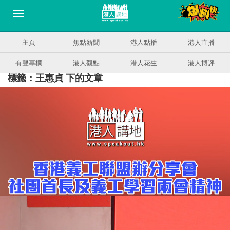
主頁
焦點新聞
港人點播
港人直播
有聲專欄
港人觀點
港人花生
港人博評
標籤：王惠貞 下的文章