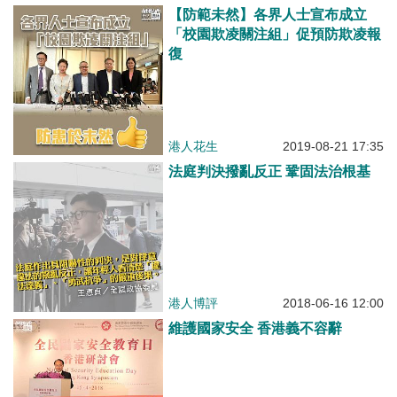
【防範未然】各界人士宣布成立
「校園欺凌關注組」促預防欺凌報
復
港人花生
2019-08-21 17:35
法庭判決撥亂反正 鞏固法治根基
港人博評
2018-06-16 12:00
維護國家安全 香港義不容辭