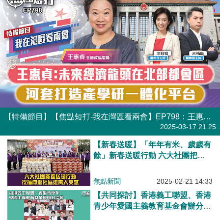
【特備節目】【焦點短打-我在灣區看兩會】EP798：王惠貞：未來經濟龍頭在北部都會區 河套打造產學研一體化平台
港人直播
2025-03-17 21:25
【新春送暖】「年年有米、歲歲有
餘」新春送暖行動 六大社團把祝
福傳遍社區
焦點新聞
2025-02-21 14:33
【共同探討】香港義工聯盟、香港
青少年愛國主義教育基金會辦分享
會 千人出席深入學習三中全會精