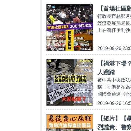
【首場社區對
行政長官林鄭月
經濟發展局局長
上在灣仔伊利沙
2019-09-26 23:
【禍港下場
人踐踏
被中共中央政法
稱「香港是在為
國國會通過《香
2019-09-26 16:
【短片】【
烈譴責、警