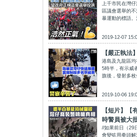
上千市民在灣仔
區議會選舉的不
暴運動的標語。
2019-12-07 15:
【嚴正執法
港島及九龍區均
5時半，有示威
旗後，發射多枚
2019-10-06 19:
【短片】【
時警員被大
//如果前日（
身
會變咗用拳頭解決問題/