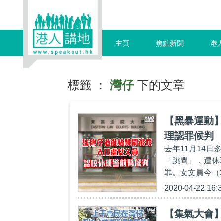
主頁
焦點新聞
港
標籤 ：
灣仔
下的文章
【黑暴運動
理認罪候判
去年11月14
「跳閘」，遭休
罪。女文員今（2
2020-04-22 16:
【集氣大會