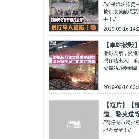
//如果汽油彈
被仇恨蒙蔽嘅惡
手！//
2019-09-16 14:
【車站被毀
港鐵表示，激進
灣仔站出入口蓄
金鐘站亦受到嚴
2019-09-16 00:
【短片】【
道、駱克道
//灣仔鬧市縱
記者安全！//