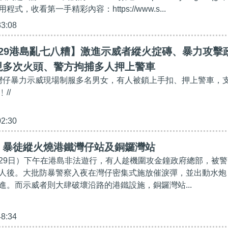
式，收看第一手精彩內容：https://www.s...
33:08
29港島亂七八糟】激進示威者縱火掟磚、暴力攻擊
現多次火頭、警方拘捕多人押上警車
、灣仔暴力示威現場制服多名男女，有人被鎖上手扣、押上警車，
//
02:30
】暴徒縱火燒港鐵灣仔站及銅鑼灣站
29日）下午在港島非法遊行，有人趁機圍攻金鐘政府總部，被警
人後。大批防暴警察入夜在灣仔密集式施放催淚彈，並出動水炮
進。而示威者則大肆破壞沿路的港鐵設施，銅鑼灣站...
48:34