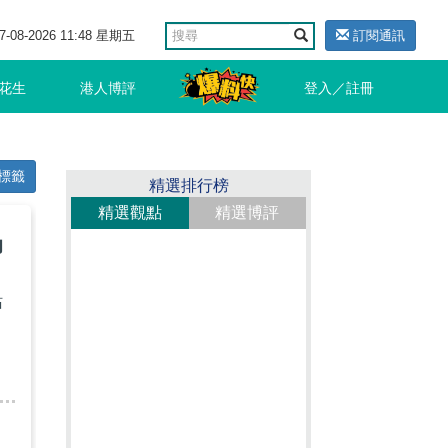
7-08-2026 11:48 星期五
訂閱通訊
花生
港人博評
登入／註冊
標籤
精選排行榜
精選觀點
精選博評
助
站