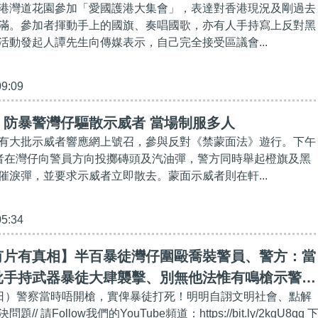
港灣道花園參加「愛國護港大集會」，表達對香港現況及剛過去
滿。參加者揮動手上的國旗、奏唱國歌，亦有人手持寫上反對黑
活動發起人譚先生向傳媒表示，自己完全接受區議會...
09:09
】防暴警灣仔驅散示威者 當場制服多人
有大批示威者響應網上號召，參與反對《禁蒙面法》遊行。下午
者在灣仔向警員方向投擲磚頭及汽油彈，警方同時舉起橙旗及黑
催淚彈，並要求示威者立即散去。蒙面示威者則在軒...
05:34
有片有真相】半百暴徒灣仔圍毆喬裝警員、警方：當
批手持武器暴徒大肆襲擊、別無他法惟有鳴槍示警脫
29日）警察當時唔開槍，實俾暴徒打死！明明自詡文明社會、點解
/ 請Follow我們的YouTube頻道：https://bit.ly/2kgU8qg 