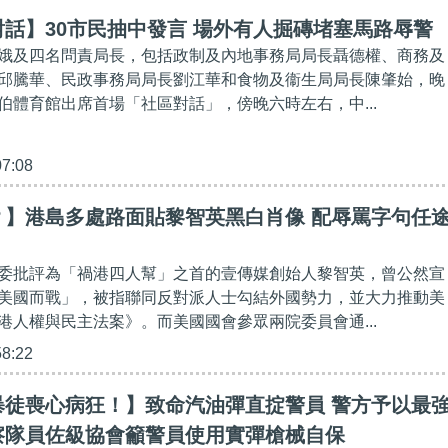
話】30市民抽中發言 場外有人掘磚堵塞馬路辱警
娥及四名問責局長，包括政制及內地事務局局長聶德權、商務及
邱騰華、民政事務局局長劉江華和食物及衞生局局長陳肇始，晚
伯體育館出席首場「社區對話」，傍晚六時左右，中...
07:08
？】港島多處路面貼黎智英黑白肖像 配辱罵字句任
委批評為「禍港四人幫」之首的壹傳媒創始人黎智英，曾公然宣
美國而戰」，被指聯同反對派人士勾結外國勢力，並大力推動美
港人權與民主法案》。而美國國會參眾兩院委員會通...
58:22
暴徒喪心病狂！】致命汽油彈直掟警員 警方予以最
察隊員佐級協會籲警員使用實彈槍械自保