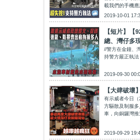
載我們的手機應用程
2019-10-01 17:
【短片】【9
總、灣仔多
//警方在金鐘
持警方嚴正執法﹗
2019-09-30 00:
【大肆破壞
有示威者今日（
方驅散及制服多
車，向銅鑼灣推
2019-09-29 19: