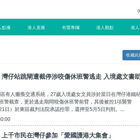
0
人點播
港人直播
有聲專欄
港人觀點
港人
收藏此
】灣仔站跳閘遭截停涉咬傷休班警逃走 入境處文書
日多區有人癱瘓交通系統，27歲入境處女文員涉於當日在灣仔港鐵
班警截查，更於逃走期間咬傷休班警前臂，其後被控1項襲警
1日）於東區裁判法院承認控罪，還押至5月5日判刑。...
30:00
】上千市民在灣仔參加「愛國護港大集會」