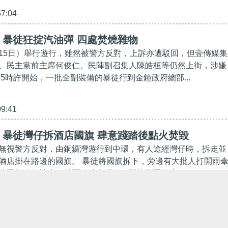
57:04
】暴徒狂掟汽油彈 四處焚燒雜物
15日）舉行遊行，雖然被警方反對，上訴亦遭駁回，但壹傳媒集
、民主黨前主席何俊仁、民陣副召集人陳皓桓等仍然上街，涉嫌
5時許開始，一批全副裝備的暴徒行到金鐘政府總部...
09:41
】暴徒灣仔拆酒店國旗 肆意踐踏後點火焚毀
無視警方反對，由銅鑼灣遊行到中環，有人途經灣仔時，拆走並
酒店掛在路邊的國旗。 暴徒將國旗拆下，旁邊有大批人打開雨
將國旗放在地上，攤開後肆意踐踏，再拖到馬路上...
46:02