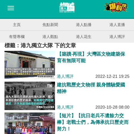
主頁
焦點新聞
港人點播
港人直播
有聲專欄
港人觀點
港人花生
港人博評
標籤：港九獨立大隊 下的文章
【築蹟‧再現】大灣區文物建築保
育有無限可能
港人博評
2022-12-21 19:25
建抗戰歷史文物徑 親身體驗愛國
精神
港人博評
2020-10-28 08:00
【短片】【抗日老兵不遺餘力交
棒】老戰士們，為傳承抗日歷史而
努力！