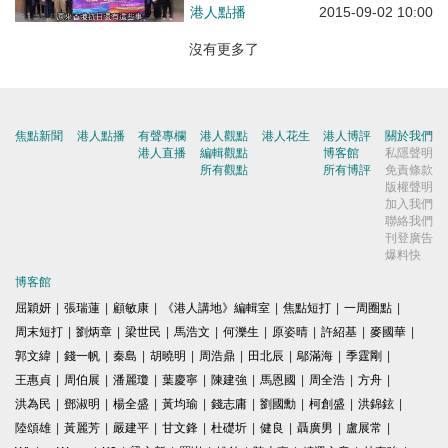
港人點播
2015-09-02 10:00
沒有更多了
焦點新聞
港人點播
有聲專欄
港人觀點
港人花生
港人博評
關於我們
港人直播
編輯觀點
博客館
私隱聲明
所有觀點
所有博評
免責條款
版權聲明
加入我們
聯絡我們
刊登廣告
爆料快
博客館
屈穎妍
|
張瑞蓮
|
顧敏康
|
《港人講地》編輯室
|
焦點短打
|
一周圈點
|
周末短打
|
劉炳章
|
梁世民
|
馬浩文
|
何濼生
|
原姿晴
|
許紹基
|
麥國華
|
郭文緯
|
錢一帆
|
秦島
|
胡曉明
|
周浩鼎
|
田北辰
|
鄔滿海
|
季霆剛
|
王惠貞
|
周伯展
|
潘麗瓊
|
葉慶寧
|
陳建強
|
馬恩國
|
周全浩
|
方舟
|
洪為民
|
鄧淑明
|
楊全盛
|
黃均瑜
|
錢志庸
|
劉國勳
|
柯創盛
|
洪錦鉉
|
陸頌雄
|
黃麗芳
|
嚴建平
|
甘文鋒
|
杜礎圻
|
健良
|
聶廣男
|
盧展常
|