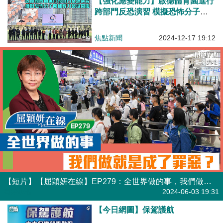
【強化應變能力】啟德體育園進行
跨部門反恐演習 模擬恐怖分子闖
球賽持刀施襲及開槍
焦點新聞
2024-12-17 19:12
【短片】【屈穎妍在線】EP279：全世界做的事，我們做就是成了罪惡？
有聲專欄
2024-06-03 19:31
【今日網圖】保駕護航