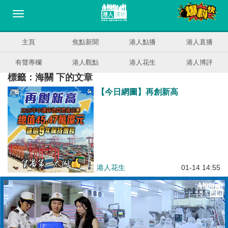
主頁
焦點新聞
港人點播
港人直播
有聲專欄
港人觀點
港人花生
港人博評
標籤：海關 下的文章
【今日網圖】再創新高
港人花生
01-14 14:55