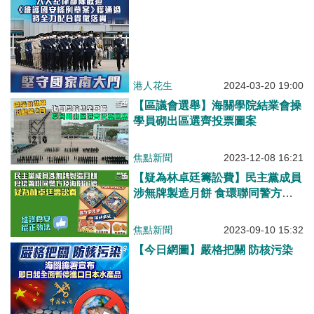
港人花生
2024-03-20 19:00
【區議會選舉】海關學院結業會操
學員砌出區選齊投票圖案
焦點新聞
2023-12-08 16:21
【疑為林卓廷籌訟費】民主黨成員
涉無牌製造月餅 食環聯同警方及
海關冚檔
焦點新聞
2023-09-10 15:32
【今日網圖】嚴格把關 防核污染