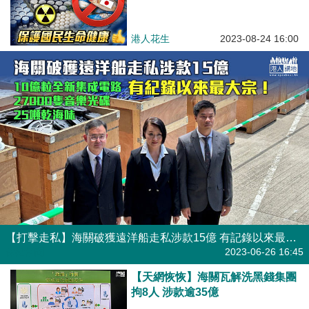
港人花生
2023-08-24 16:00
【打擊走私】海關破獲遠洋船走私涉款15億 有記錄以來最大宗
焦點新聞
2023-06-26 16:45
【天網恢恢】海關瓦解洗黑錢集團
拘8人 涉款逾35億