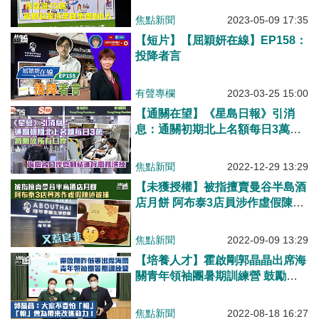
焦點新聞
2023-05-09 17:35
【短片】【屈穎妍在線】EP158：
投降者言
有聲專欄
2023-03-25 15:00
【通關在望】《星島日報》引消
息：通關初期北上名額每日3萬、
將開放所有口岸
焦點新聞
2022-12-29 13:29
【未獲授權】被指擅賣曼谷半島酒
店月餅 阿布泰3店員涉作虛假陳述
被捕
焦點新聞
2022-09-09 13:29
【培養人才】霍啟剛郭晶晶出席海
關青年領袖團暑期訓練營 鼓勵團
員以正面心態面對挑戰
焦點新聞
2022-08-18 16:27