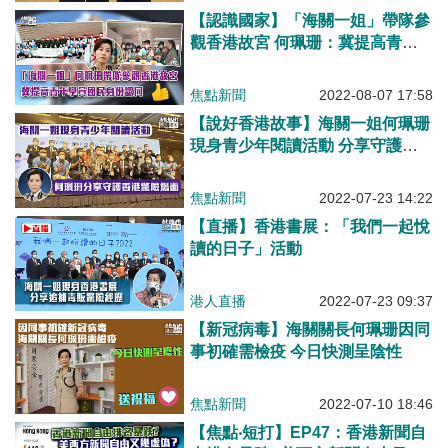
【認識國家】「海關一姐」帶隊參
觀香港故宮 何珮珊：冀提高青年
學員國民身份認同
焦點新聞
2022-08-07 17:58
【說好香港故事】海關一姐何珮珊
現身青少年閱讀活動 分享守護香
港驚險場面
焦點新聞
2022-07-23 14:22
【直播】香港書展：「我們一起悅
讀的日子」活動
港人直播
2022-07-23 09:37
【新冠病毒】海關關長何珮珊因同
事初確需檢疫 今日快測呈陰性
焦點新聞
2022-07-10 18:46
【焦點‧短打】EP47：香港新聞自