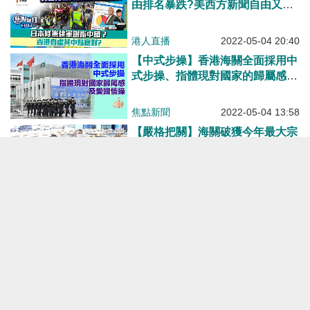
由排名暴跌?美西方新聞自由又幾
虛偽？日本修憲建軍劍指中國？香
港身處其中點應對?
港人直播
2022-05-04 20:40
【中式步操】香港海關全面採用中
式步操、指體現對國家的歸屬感及
愛國情操
焦點新聞
2022-05-04 13:58
【嚴格把關】海關破獲今年最大宗
海上走私案 檢1.6億元電子產品音
響器材拘1人
焦點新聞
2022-05-02 13:57
加載更多
焦點新聞
港人點播
有聲專欄
港人觀點
港人花生
港人博評
關於我們
港人直播
編輯觀點
博客館
私隱聲明
所有觀點
所有博評
免責條款
版權聲明