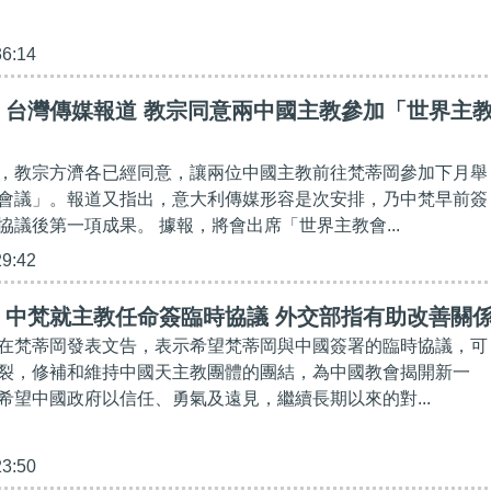
36:14
】台灣傳媒報道 教宗同意兩中國主教參加「世界主
，教宗方濟各已經同意，讓兩位中國主教前往梵蒂岡參加下月舉
會議」。報道又指出，意大利傳媒形容是次安排，乃中梵早前簽
協議後第一項成果。 據報，將會出席「世界主教會...
29:42
】中梵就主教任命簽臨時協議 外交部指有助改善關
在梵蒂岡發表文告，表示希望梵蒂岡與中國簽署的臨時協議，可
裂，修補和維持中國天主教團體的團結，為中國教會揭開新一
希望中國政府以信任、勇氣及遠見，繼續長期以來的對...
23:50