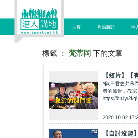
主頁
焦點新聞
港
標籤 ：
梵蒂岡
下的文章
【短片】【
//陳日君去梵
者的風骨，教宗「無
https://bit
2020-10-02 17:
【自討沒趣