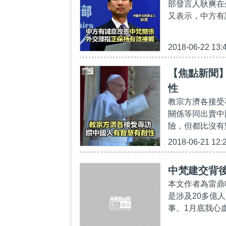
部發言人耿爽在
又表示，中方有
2018-06-22 13:
【焦點新聞
性
教宗方濟各接受
關係等同出賣中
險，但都比沒有
2018-06-21 12:
中梵建交背
本文作者為雷鼎
是涉及20多億
事。1月底我心