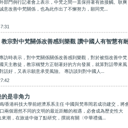
外部門例行記者會上表示，中梵之間一直保持著有效接觸。耿爽
誠意改善中梵關係，也為此作出了不懈努力，願同梵...
47:31
】教宗對中梵關係改善感到樂觀 讚中國人有智慧有
專訪時表示，對中梵關係關係改善感到樂觀，對於被指改善中梵
國天主教徒，教宗稱雙方正朝著好的方向發展，就算對話帶來風
對話好，又表示願意承受風險。 專訪談到對中國人...
27:42
後的是非角力
鳴/香港科技大學前經濟系系主任 中國與梵蒂岡若成功建交，將
人口兩個迥然不同的文明的最近距離的相遇，必會成為歷史性大
血來潮，在旅途中做了點研究，撰就有關〈中華禮儀...