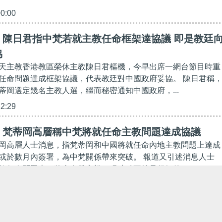
00:00
】陳日君指中梵若就主教任命框架達協議 即是教廷
協
天主教香港教區榮休主教陳日君樞機，今早出席一網台節目時重
任命問題達成框架協議，代表教廷對中國政府妥協。 陳日君稱
蒂岡選定幾名主教人選，繼而秘密通知中國政府，...
12:29
】梵蒂岡高層稱中梵將就任命主教問題達成協議
岡高層人士消息，指梵蒂岡和中國將就任命內地主教問題上達成
或於數月內簽署，為中梵關係帶來突破。 報道又引述消息人士
教任命問題上，將會有發言權，現時雖不算是很好的...
30:08