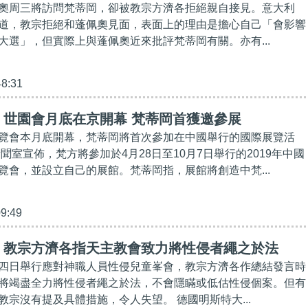
奧周三將訪問梵蒂岡，卻被教宗方濟各拒絕親自接見。意大利
道，教宗拒絕和蓬佩奧見面，表面上的理由是擔心自己「會影響
大選」，但實際上與蓬佩奧近來批評梵蒂岡有關。亦有...
48:31
】世園會月底在京開幕 梵蒂岡首獲邀參展
覽會本月底開幕，梵蒂岡將首次參加在中國舉行的國際展覽活
聞室宣佈，梵方將參加於4月28日至10月7日舉行的2019年中國
覽會，並設立自己的展館。梵蒂岡指，展館將創造中梵...
09:49
】教宗方濟各指天主教會致力將性侵者繩之於法
四日舉行應對神職人員性侵兒童峯會，教宗方濟各作總結發言時
將竭盡全力將性侵者繩之於法，不會隱瞞或低估性侵個案。但有
教宗沒有提及具體措施，令人失望。 德國明斯特大...