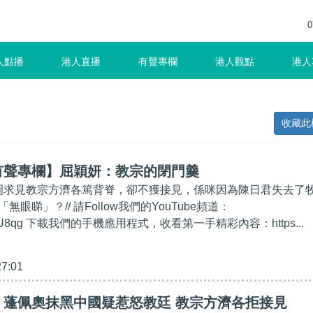
0
人點播
港人直播
有聲專欄
港人觀點
港人
收藏此
有聲專欄】屈穎妍：教宗的閉門羹
蒂岡求見教宗方濟各篤背脊，卻不獲接見，係咪因為陳日君失去了
眼睇」？// 請Follow我們的YouTube頻道：
.ly/2kgU8qg 下載我們的手機應用程式，收看第一手精彩內容：https...
27:01
】蓬佩奧抹黑中國疑惹怒教廷 教宗方濟各拒接見