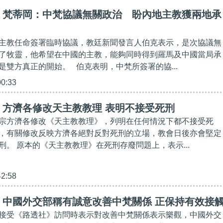
】梵蒂岡：中梵協議無關政治 盼內地主教獲兩地承
主教任命簽署臨時協議，教廷新聞發言人伯克表示，是次協議無
了牧靈，他希望在中國的主教，能夠同時得到羅馬及中國當局承
是雙方真正的開始。 伯克表明，中梵所簽署的協...
00:33
】方濟各修改天主教教理 表明不接受死刑
宗方濟各修改《天主教教理》，列明在任何情況下都不接受死
，有關修改反映方濟各絕對反對死刑的立場，教會日後亦會堅定
刑。 原本的《天主教教理》在死刑存廢問題上，表示...
42:58
】中國外交部稱有誠意改善中梵關係 正保持有效接
接受《路透社》訪問時表示對改善中梵關係表示樂觀，中國外交