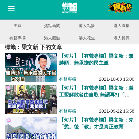
主頁
焦點新聞
港人點播
港人直播
有聲專欄
港人觀點
港人花生
港人博評
標籤：梁文新 下的文章
【短片】【有聲專欄】梁文新：無
膊頭、無承擔的民主黨
有聲專欄
2021-10-03 15:00
【短片】【有聲專欄】梁文新：職
工盟解散咎由自取 無謂再打「悲
情牌」
有聲專欄
2021-09-22 16:58
【短片】【有聲專欄】梁文新：先
「懲」後「教」才是真正教育