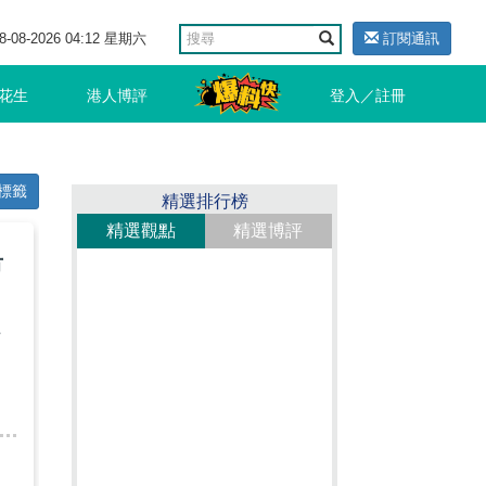
8-08-2026 04:12 星期六
訂閱通訊
花生
港人博評
登入／註冊
標籤
精選排行榜
精選觀點
精選博評
市
龍