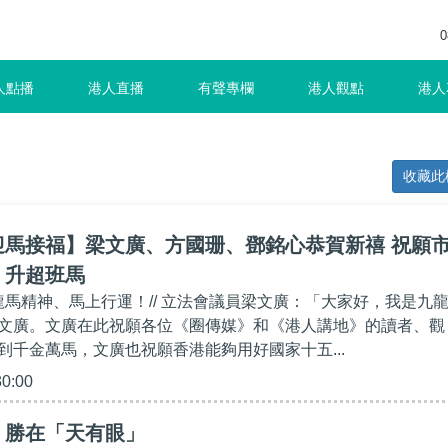
0
人點播
港人直播
有聲專欄
港人觀點
港人
收藏此
迎馬接福】梁文廣、方國珊、鄧銘心恭賀新禧 祝願
、升超班馬
家龍馬精神、馬上行運！// 立法會議員梁文廣：「大家好，我是九
文廣。文廣在此祝願各位《圈傳媒》和《港人講地》的讀者、觀
到千金萬馬，文廣也祝願香港能夠用好國家十五...
30:00
】勝在「天有眼」