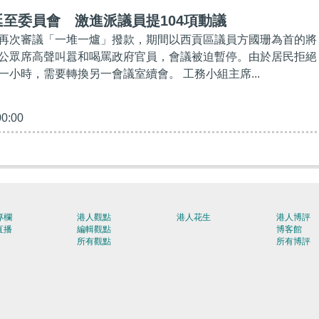
至委員會 激進派議員提104項動議
再次審議「一堆一爐」撥款，期間以西貢區議員方國珊為首的將
公眾席高聲叫囂和喝罵政府官員，會議被迫暫停。由於居民拒絕
一小時，需要轉換另一會議室續會。 工務小組主席...
00:00
專欄
港人觀點
港人花生
港人博評
直播
編輯觀點
博客館
所有觀點
所有博評