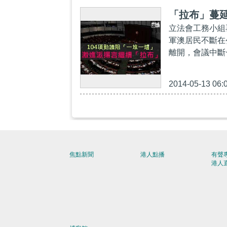
「拉布」蔓延
立法會工務小組
軍澳居民不斷在
離開，會議中斷
2014-05-13 06:
焦點新聞
港人點播
有聲
港人