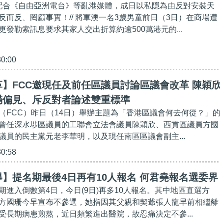
士配合《自由亞洲電台》等亂港媒體，成日以私隱為由反對安裝天
反而反、罔顧事實！// 將軍澳一名3歲男童前日（3日）在商場遭
發勒索訊息要求其家人交出折算約逾500萬港元的...
30:00
】FCC邀現任及前任區議員討論區議會改革 陳穎
滿偏見、斥反對者論述雙重標準
（FCC）昨日（14日）舉辦主題為「香港區議會何去何從？」
曾任深水埗區議員的工聯會立法會議員陳穎欣、西貢區議員方國
議員的民主黨元老李華明，以及現任南區區議會副主...
30:58
】提名期最後4日再有10人報名 何君堯報名選委界
期進入倒數第4日，今日(9日)再多10人報名。其中地區直選方
方國珊今早宣布不參選，她指因其父親和契爺張人龍早前相繼離
受長期病患煎熬，近日頻繁進出醫院，故忍痛決定不參...