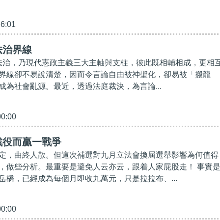
56:01
法治界線
治，乃現代憲政主義三大主軸與支柱，彼此既相輔相成，更相
界線卻不易說清楚，因而令言論自由被神聖化，卻易被「搬龍
成為社會亂源。最近，透過法庭裁決，為言論...
00:00
戰役而贏一戰爭
定，曲終人散。但這次補選對九月立法會換屆選舉影響為何值得
，做些分析。最重要是避免人云亦云，跟着人家屁股走！ 事實
岳橋，已經成為每個月即收九萬元，只是拉拉布、...
00:00