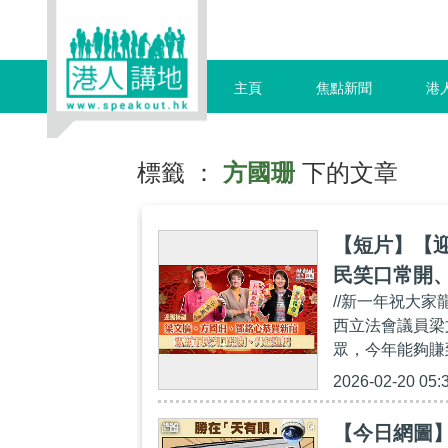
主頁
焦點新聞
港
標籤 ：
方國珊
下的文章
【短片】【
民笑口常開
//新一年祝大
西立法會議員梁
眾，今年能夠賺
2026-02-20 05:
【今日網圖