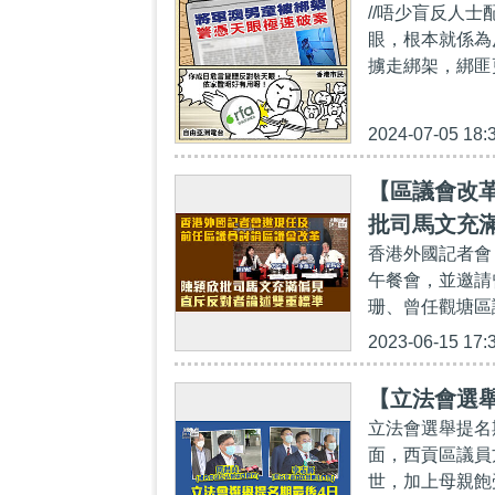
//唔少盲反人
眼，根本就係為
擄走綁架，綁匪更
2024-07-05 18:
【區議會改革
批司馬文充
香港外國記者會
午餐會，並邀請
珊、曾任觀塘區
2023-06-15 17:
【立法會選舉
立法會選舉提名
面，西貢區議員
世，加上母親飽