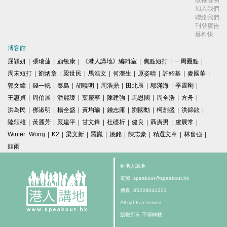
版權聲明
加入我們
聯絡我們
刊登廣告
爆料快
博客館
屈穎妍
|
張瑞蓮
|
顧敏康
|
《港人講地》編輯室
|
焦點短打
|
一周圈點
|
周末短打
|
劉炳章
|
梁世民
|
馬浩文
|
何濼生
|
原姿晴
|
許紹基
|
麥國華
|
郭文緯
|
錢一帆
|
秦島
|
胡曉明
|
周浩鼎
|
田北辰
|
鄔滿海
|
季霆剛
|
王惠貞
|
周伯展
|
潘麗瓊
|
葉慶寧
|
陳建強
|
馬恩國
|
周全浩
|
方舟
|
洪為民
|
鄧淑明
|
楊全盛
|
黃均瑜
|
錢志庸
|
劉國勳
|
柯創盛
|
洪錦鉉
|
陸頌雄
|
黃麗芳
|
嚴建平
|
甘文鋒
|
杜礎圻
|
健良
|
聶廣男
|
盧展常
|
Winter Wong
|
K2
|
梁文新
|
羅崑
|
姚銘
|
陳志豪
|
精選文章
|
林奮強
|
囍雨
© 港人講地
電郵: speakout@speakout.hk
傳真: 85228041301
All rights reserved.
版權所有 不得轉載