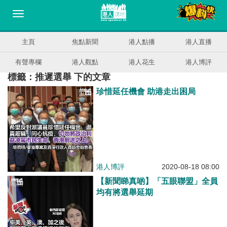
主頁
焦點新聞
港人點播
港人直播
有聲專欄
港人觀點
港人花生
港人博評
標籤：推遲選舉 下的文章
珍惜延任機會 助港走出困局
港人博評
2020-08-18 08:00
【新聞睇真啲】「五眼聯盟」全員
均有將選舉延期