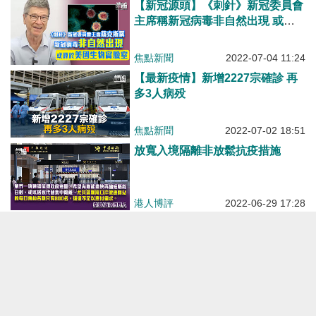
【新冠源頭】《刺針》新冠委員會
主席稱新冠病毒非自然出現 或源
於美國生物實驗室
焦點新聞
2022-07-04 11:24
【最新疫情】新增2227宗確診 再
多3人病殁
焦點新聞
2022-07-02 18:51
放寬入境隔離非放鬆抗疫措施
港人博評
2022-06-29 17:28
【調整措施】國務院發布最新防控
方案 內地密切接觸者和入境人員
隔離期改為7+3
焦點新聞
2022-06-28 19:33
疫下困獸鬥堪憂 壓力爆煲莫輕心