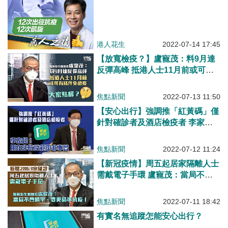
港人花生
2022-07-14 17:45
【放寬檢疫？】盧寵茂：料9月達
反彈高峰 抵港人士11月前或可有
條件免檢疫
焦點新聞
2022-07-13 11:50
【安心出行】強調推「紅黃碼」僅
針對確診者及酒店檢疫者 李家
超：用在非抗疫範圍非事實
焦點新聞
2022-07-12 11:24
【新冠疫情】周五起居家隔離人士
需戴電子手環 盧寵茂：當局不會
躺平、要更精準抗疫
焦點新聞
2022-07-11 18:42
有實名無追蹤怎能安心出行？