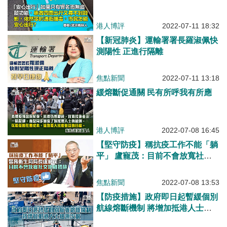
港人博評
2022-07-11 18:32
【新冠肺炎】運輸署署長羅淑佩快
測陽性 正進行隔離
焦點新聞
2022-07-11 13:18
緩熔斷促通關 民有所呼我有所應
港人博評
2022-07-08 16:45
【堅守防疫】稱抗疫工作不能「躺
平」 盧寵茂：目前不會放寬社交
距離措施
焦點新聞
2022-07-08 13:53
【防疫措施】政府即日起暫緩個別
航線熔斷機制 將增加抵港人士檢
測次數