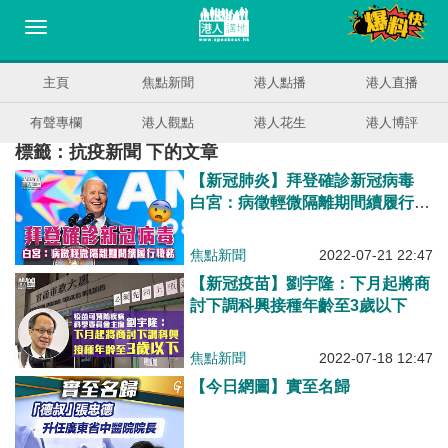
主頁
焦點新聞
港人點播
港人直播
有聲專欄
港人觀點
港人花生
港人博評
標籤：抗疫新聞 下的文章
【新冠肺炎】拜登確診新冠病毒
白宮：病徵輕微隔離期間續履行職
務
焦點新聞
2022-07-21 22:47
【新冠疫苗】劉宇隆：下月起將商
討下調科興接種年齡至3歲以下
焦點新聞
2022-07-18 12:47
【今日網圖】實至名歸