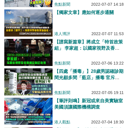
焦點新聞
2022-07-07 14:18
【獨家文章】應如何逐步通關
港人博評
2022-07-07 11:53
【譜寫新篇章】將成立「特首政策
組」 李家超：以國家視野及香港
利益制訂政策
焦點新聞
2022-07-06 13:22
【四處「播毒」】28歲男認確診期
間光顧多間「藍店」播毒 官斥行
為卑劣判囚1年
焦點新聞
2022-07-05 19:11
【筆評則鳴】新冠或來自美實驗室
美國須讓國際機構調查
港人觀點
2022-07-04 18:30