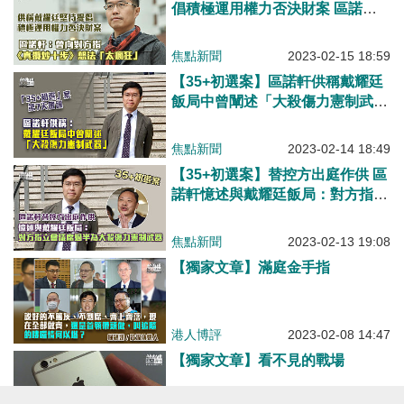
倡積極運用權力否決財案 區諾
軒：曾向對方指《真攬炒十步》想
法「太瘋狂」
焦點新聞
2023-02-15 18:59
【35+初選案】區諾軒供稱戴耀廷
飯局中曾闡述「大殺傷力憲制武
器」、協調會議有共識 「靈童
制」作為九東替補機制
焦點新聞
2023-02-14 18:49
【35+初選案】替控方出庭作供 區
諾軒憶述與戴耀廷飯局：對方指立
會議席過半為大殺傷力憲制武器
焦點新聞
2023-02-13 19:08
【獨家文章】滿庭金手指
港人博評
2023-02-08 14:47
【獨家文章】看不見的戰場