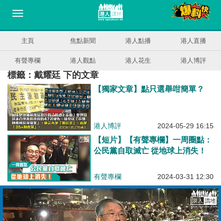
主頁
焦點新聞
港人點播
港人直播
有聲專欄
港人觀點
港人花生
港人博評
標籤：戴耀廷 下的文章
【獨家文章】點只選舉咁簡單？
港人博評
2024-05-29 16:15
【短片】【有聲專欄】一周圈點：
公民黨自取滅亡 從地球上消失！
有聲專欄
2024-03-31 12:30