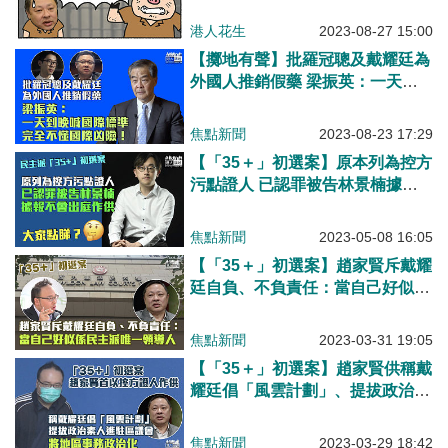
港人花生
2023-08-27 15:00
【擲地有聲】批羅冠聰及戴耀廷為
外國人推銷假藥 梁振英：一天到
晚喊國際標準、完全不懂國際凶險
焦點新聞
2023-08-23 17:29
【「35＋」初選案】原本列為控方
污點證人 已認罪被告林景楠據報
不會出庭作供
焦點新聞
2023-05-08 16:05
【「35＋」初選案】趙家賢斥戴耀
廷自負、不負責任：當自己好似係
民主派唯一領導人
焦點新聞
2023-03-31 19:05
【「35＋」初選案】趙家賢供稱戴
耀廷倡「風雲計劃」、提拔政治素
人進駐區議會將地區事務政治化
焦點新聞
2023-03-29 18:42