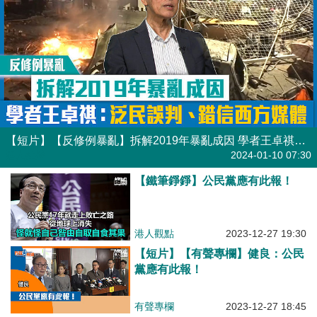
【短片】【反修例暴亂】拆解2019年暴亂成因 學者王卓祺：泛民誤判、錯信西方媒體
港人點播
2024-01-10 07:30
【鐵筆錚錚】公民黨應有此報！
港人觀點
2023-12-27 19:30
【短片】【有聲專欄】健良：公民
黨應有此報！
有聲專欄
2023-12-27 18:45