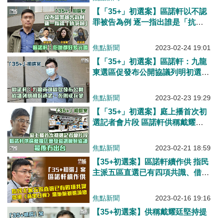
【「35+」初選案】區諾軒以不認
罪被告為例 逐一指出誰是「抗爭
派」
焦點新聞
2023-02-24 19:01
【「35+」初選案】區諾軒：九龍
東選區促發布公開協議列明初選承
諾、否則或兵變
焦點新聞
2023-02-23 19:29
【「35+」初選案】庭上播首次初
選記者會片段 區諾軒供稱戴耀廷
曾發協調機制協議最後冇出台
焦點新聞
2023-02-21 18:59
【35+初選案】區諾軒續作供 指民
主派五區直選已有四項共識、借用
《蘋果日報》場地辦初選論壇
焦點新聞
2023-02-16 19:16
【35+初選案】供稱戴耀廷堅持提