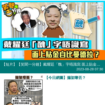
【短片】【笑聞一分鐘】戴耀廷「醜」字唔識寫 面上貼金自比曼德拉？
港人點播
2023-08-28 07:30
【今日網圖】攞架嚟丟？