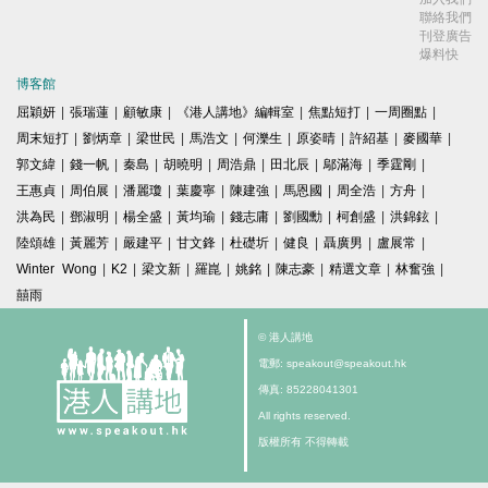
聯絡我們
刊登廣告
爆料快
博客館
屈穎妍
|
張瑞蓮
|
顧敏康
|
《港人講地》編輯室
|
焦點短打
|
一周圈點
|
周末短打
|
劉炳章
|
梁世民
|
馬浩文
|
何濼生
|
原姿晴
|
許紹基
|
麥國華
|
郭文緯
|
錢一帆
|
秦島
|
胡曉明
|
周浩鼎
|
田北辰
|
鄔滿海
|
季霆剛
|
王惠貞
|
周伯展
|
潘麗瓊
|
葉慶寧
|
陳建強
|
馬恩國
|
周全浩
|
方舟
|
洪為民
|
鄧淑明
|
楊全盛
|
黃均瑜
|
錢志庸
|
劉國勳
|
柯創盛
|
洪錦鉉
|
陸頌雄
|
黃麗芳
|
嚴建平
|
甘文鋒
|
杜礎圻
|
健良
|
聶廣男
|
盧展常
|
Winter Wong
|
K2
|
梁文新
|
羅崑
|
姚銘
|
陳志豪
|
精選文章
|
林奮強
|
囍雨
© 港人講地
電郵: speakout@speakout.hk
傳真: 85228041301
All rights reserved.
版權所有 不得轉載