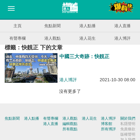
主頁
焦點新聞
港人點播
港人直播
有聲專欄
港人觀點
港人花生
港人博評
標籤：快靚正 下的文章
中國三大奇跡：快靚正
港人博評
2021-10-30 08:00
沒有更多了
焦點新聞
港人點播
有聲專欄
港人觀點
港人花生
港人博評
關於我們
港人直播
編輯觀點
博客館
私隱聲明
所有觀點
所有博評
免責條款
版權聲明
加入我們