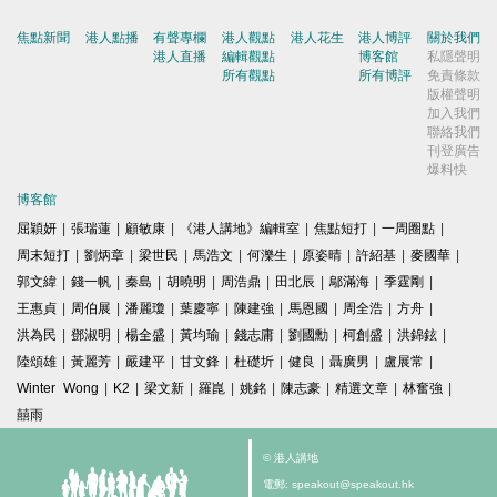
焦點新聞
港人點播
有聲專欄
港人觀點
港人花生
港人博評
關於我們
港人直播
編輯觀點
博客館
私隱聲明
所有觀點
所有博評
免責條款
版權聲明
加入我們
聯絡我們
刊登廣告
爆料快
博客館
屈穎妍
|
張瑞蓮
|
顧敏康
|
《港人講地》編輯室
|
焦點短打
|
一周圈點
|
周末短打
|
劉炳章
|
梁世民
|
馬浩文
|
何濼生
|
原姿晴
|
許紹基
|
麥國華
|
郭文緯
|
錢一帆
|
秦島
|
胡曉明
|
周浩鼎
|
田北辰
|
鄔滿海
|
季霆剛
|
王惠貞
|
周伯展
|
潘麗瓊
|
葉慶寧
|
陳建強
|
馬恩國
|
周全浩
|
方舟
|
洪為民
|
鄧淑明
|
楊全盛
|
黃均瑜
|
錢志庸
|
劉國勳
|
柯創盛
|
洪錦鉉
|
陸頌雄
|
黃麗芳
|
嚴建平
|
甘文鋒
|
杜礎圻
|
健良
|
聶廣男
|
盧展常
|
Winter Wong
|
K2
|
梁文新
|
羅崑
|
姚銘
|
陳志豪
|
精選文章
|
林奮強
|
囍雨
© 港人講地
電郵: speakout@speakout.hk