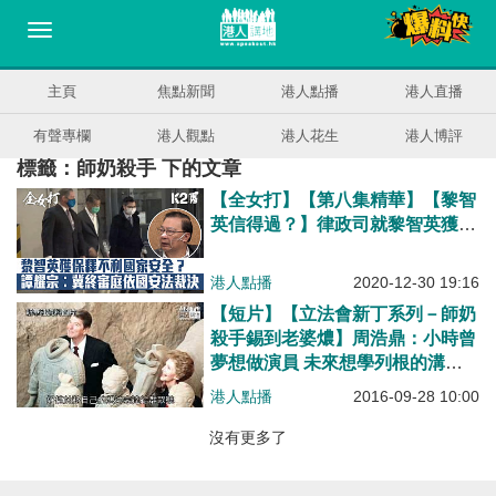
主頁
焦點新聞
港人點播
港人直播
有聲專欄
港人觀點
港人花生
港人博評
標籤：師奶殺手 下的文章
【全女打】【第八集精華】【黎智
英信得過？】律政司就黎智英獲保
釋上訴終院 譚耀宗：一回來便開
派對、不知做什麼是否有利國家安
港人點播
2020-12-30 19:16
全？ 冀終審庭依國安法作出正確
【短片】【立法會新丁系列－師奶
判斷
殺手錫到老婆燶】周浩鼎：小時曾
夢想做演員 未來想學列根的溝通
技巧
港人點播
2016-09-28 10:00
沒有更多了